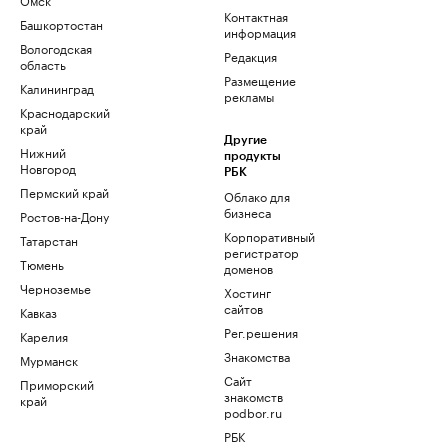
Контактная
Башкортостан
информация
Вологодская
Редакция
область
Размещение
Калининград
рекламы
Краснодарский
край
Другие
Нижний
продукты
Новгород
РБК
Пермский край
Облако для
бизнеса
Ростов-на-Дону
Корпоративный
Татарстан
регистратор
Тюмень
доменов
Черноземье
Хостинг
сайтов
Кавказ
Рег.решения
Карелия
Знакомства
Мурманск
Сайт
Приморский
знакомств
край
podbor.ru
РБК