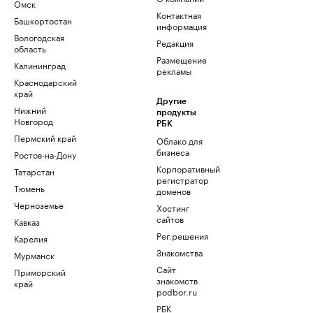
Омск
Контактная
Башкортостан
информация
Вологодская
Редакция
область
Размещение
Калининград
рекламы
Краснодарский
край
Другие
Нижний
продукты
Новгород
РБК
Пермский край
Облако для
бизнеса
Ростов-на-Дону
Корпоративный
Татарстан
регистратор
Тюмень
доменов
Черноземье
Хостинг
сайтов
Кавказ
Рег.решения
Карелия
Знакомства
Мурманск
Сайт
Приморский
знакомств
край
podbor.ru
РБК