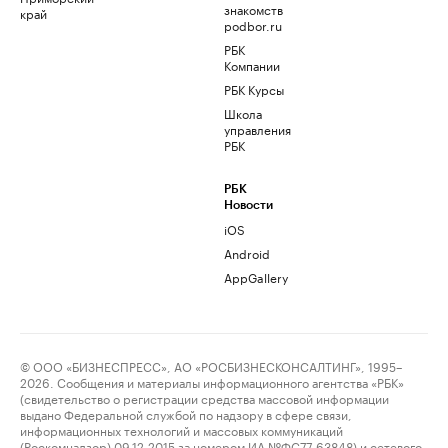
знакомств
край
podbor.ru
РБК
Компании
РБК Курсы
Школа
управления
РБК
РБК
Новости
iOS
Android
AppGallery
© ООО «БИЗНЕСПРЕСС», АО «РОСБИЗНЕСКОНСАЛТИНГ», 1995–
2026. Сообщения и материалы информационного агентства «РБК»
(свидетельство о регистрации средства массовой информации
выдано Федеральной службой по надзору в сфере связи,
информационных технологий и массовых коммуникаций
(Роскомнадзор) 09.12.2015 за номером ИА №ФС77-63848) и сетевого