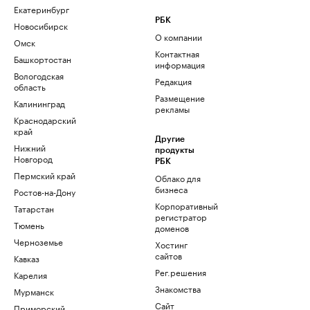
Екатеринбург
РБК
Новосибирск
О компании
Омск
Контактная
Башкортостан
информация
Вологодская
Редакция
область
Размещение
Калининград
рекламы
Краснодарский
край
Другие
Нижний
продукты
Новгород
РБК
Пермский край
Облако для
бизнеса
Ростов-на-Дону
Корпоративный
Татарстан
регистратор
Тюмень
доменов
Черноземье
Хостинг
сайтов
Кавказ
Рег.решения
Карелия
Знакомства
Мурманск
Сайт
Приморский