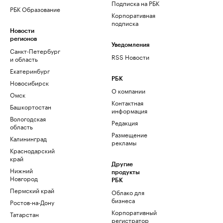
Подписка на РБК
РБК Образование
Корпоративная
подписка
Новости
регионов
Уведомления
Санкт-Петербург
RSS Новости
и область
Екатеринбург
РБК
Новосибирск
О компании
Омск
Контактная
Башкортостан
информация
Вологодская
Редакция
область
Размещение
Калининград
рекламы
Краснодарский
край
Другие
Нижний
продукты
Новгород
РБК
Пермский край
Облако для
бизнеса
Ростов-на-Дону
Корпоративный
Татарстан
регистратор