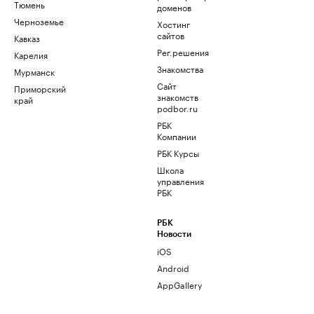
Тюмень
доменов
Черноземье
Хостинг
сайтов
Кавказ
Рег.решения
Карелия
Знакомства
Мурманск
Сайт
Приморский
знакомств
край
podbor.ru
РБК
Компании
РБК Курсы
Школа
управления
РБК
РБК
Новости
iOS
Android
AppGallery