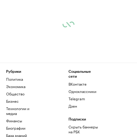
Рубрики
Социальные
сети
Политика
ВКонтакте
Экономика
Одноклассники
Общество
Telegram
Бизнес
Дзен
Технологии и
медиа
Финансы
Подписки
Скрыть баннеры
Биографии
на РБК
База знаний