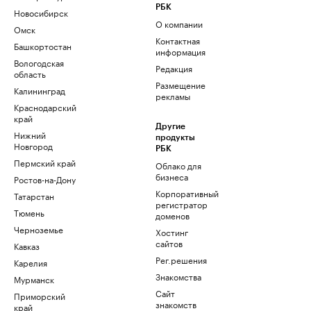
РБК
Новосибирск
О компании
Омск
Контактная
Башкортостан
информация
Вологодская
Редакция
область
Размещение
Калининград
рекламы
Краснодарский
край
Другие
Нижний
продукты
Новгород
РБК
Пермский край
Облако для
бизнеса
Ростов-на-Дону
Корпоративный
Татарстан
регистратор
Тюмень
доменов
Черноземье
Хостинг
сайтов
Кавказ
Рег.решения
Карелия
Знакомства
Мурманск
Сайт
Приморский
знакомств
край