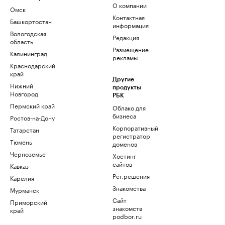
О компании
Омск
Контактная
Башкортостан
информация
Вологодская
Редакция
область
Размещение
Калининград
рекламы
Краснодарский
край
Другие
Нижний
продукты
Новгород
РБК
Пермский край
Облако для
бизнеса
Ростов-на-Дону
Корпоративный
Татарстан
регистратор
Тюмень
доменов
Черноземье
Хостинг
сайтов
Кавказ
Рег.решения
Карелия
Знакомства
Мурманск
Сайт
Приморский
знакомств
край
podbor.ru