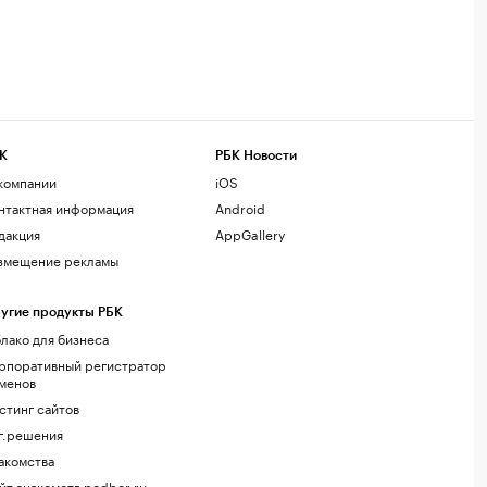
К
РБК Новости
компании
iOS
нтактная информация
Android
дакция
AppGallery
змещение рекламы
угие продукты РБК
лако для бизнеса
рпоративный регистратор
менов
стинг сайтов
г.решения
акомства
йт знакомств podbor.ru