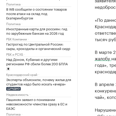
заявител
Политика
недоброс
В WB сообщили о состоянии товаров
после атаки на склад под
Екатеринбургом
«По данн
Политика
Краснода
Иностранные карты для россиян: гид
ответстве
по зарубежным банкам на 2026 год
тысяч руб
РБК Компании
Гастрогид по Центральной России:
сыры, крокодилы и органический сидр
В марте 
РБК и РСХБ
жалобу
н
Над Доном, Кубанью и другими
регионами РФ сбили более 200 БПЛА
года», тр
краснодар
Краснодарский край
Эксперты объяснили, почему жилье для
В апреле
студентов надо было искать «вчера»
конкурен
РАДИО
Недвижимость
чай», кот
Пашинян заявил о понимании
невозможности членства сразу в ЕС и
ЕАЭС
Нарушени
Политика
«Объедин