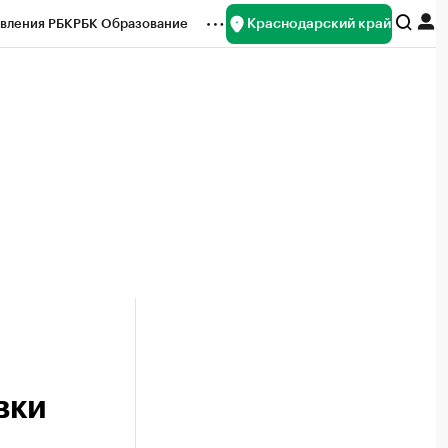
Краснодарский край
вления РБК
РБК Образование
редитные рейтинги
Франшизы
нсы
Рынок наличной валюты
вки