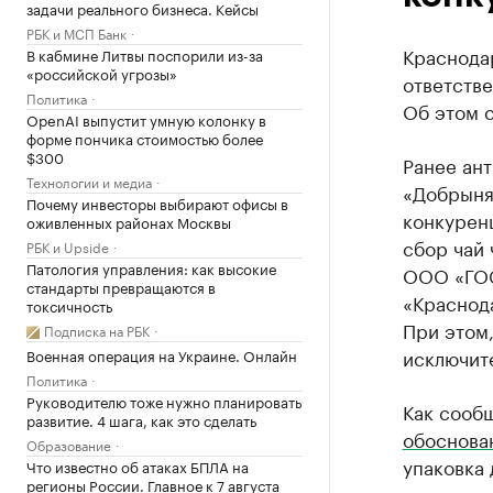
задачи реального бизнеса. Кейсы
РБК и МСП Банк
Краснода
В кабмине Литвы поспорили из-за
«российской угрозы»
ответств
Политика
Об этом 
OpenAI выпустит умную колонку в
форме пончика стоимостью более
$300
Ранее ан
Технологии и медиа
«Добрыня-
Почему инвесторы выбирают офисы в
конкурен
оживленных районах Москвы
сбор чай
РБК и Upside
Патология управления: как высокие
ООО «ГОС
стандарты превращаются в
«Краснода
токсичность
При этом
Подписка на РБК
исключит
Военная операция на Украине. Онлайн
Политика
Руководителю тоже нужно планировать
Как сооб
развитие. 4 шага, как это сделать
обоснова
Образование
упаковка 
Что известно об атаках БПЛА на
регионы России. Главное к 7 августа