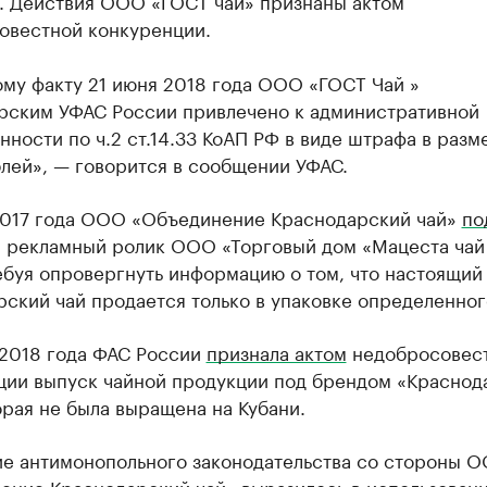
я. Действия ООО «ГОСТ чай» признаны актом
овестной конкуренции.
ому факту 21 июня 2018 года ООО «ГОСТ Чай »
рским УФАС России привлечено к административной
нности по ч.2 ст.14.33 КоАП РФ в виде штрафа в разм
лей», — говорится в сообщении УФАС.
2017 года ООО «Объединение Краснодарский чай»
по
а рекламный ролик ООО «Торговый дом «Мацеста чай 
ебуя опровергнуть информацию о том, что настоящий
ский чай продается только в упаковке определенног
 2018 года ФАС России
признала актом
недобросовес
ции выпуск чайной продукции под брендом «Краснод
орая не была выращена на Кубани.
е антимонопольного законодательства со стороны 
ение Краснодарский чай» выразилось в использовани