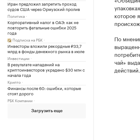
Иран предложил запретить проход
упаковках
судов США через Ормузский пролив
которое 
Политика
Корпоративный налог в ОАЭ: как не
происхож
повторить фатальные ошибки 2025
года
По мнению
Подписка на РБК
выращенн
Инвесторы вложили рекордные ₽33,7
млрд в фонды денежного рынка в июле
потребит
Инвестиции
чай» выд
В результате нападений на
действий.
криптоинвесторов украдено $30 млн с
начала года
Крипто
Финансы после 60: ошибки, которые
стоят дорого
РБК Компании
Загрузить еще