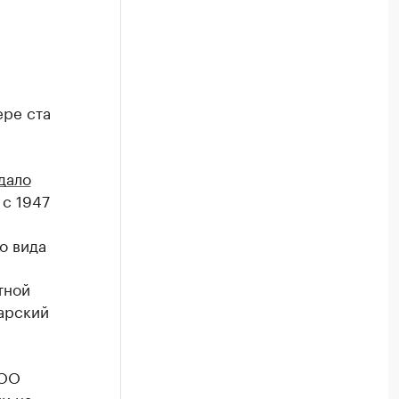
ере ста
дало
с 1947
о вида
тной
арский
ООО
и на