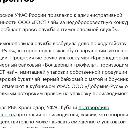
рское УФАС России привлекло к административной
енности ООО «ГОСТ чай» за недобросовестную конку
сообщает пресс-служба антимонопольной службы.
тимонопольная служба возбудила дело по ходатайств
Русь», которое подало жалобу о нарушении закона о
ции. Предприятие сочло упаковку чая «Краснодарски
 черный байховый «Волшебный трюфель», производим
Т чай», имитацией упаковки собственной продукции
рский букет чай черный байховый с мятой и брусник
, отмечают в кубанском УФАС, ООО «Добрыня-Русь» о
ельным авторским правом на упаковку производимого
щал РБК Краснодар, УФАС Кубани
подтвердило
нность
претензий производителя, заявив, что спорная
действительно может вызвать смешение с упаковкой