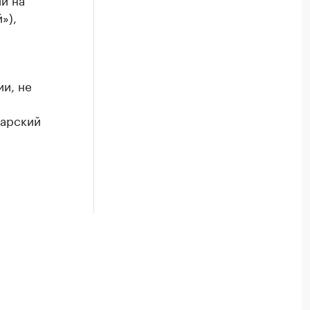
»),
и, не
дарский