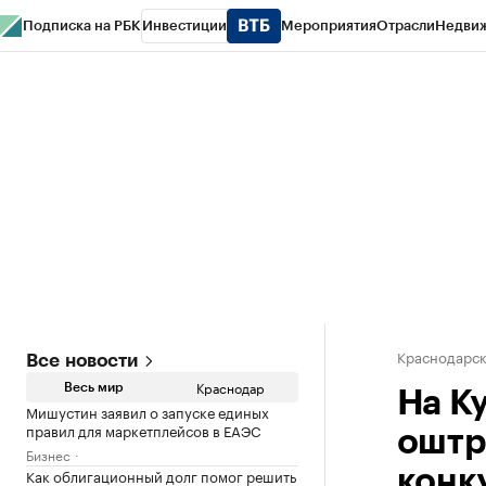
Подписка на РБК
Инвестиции
Мероприятия
Отрасли
Недви
РБК Курсы
РБК Life
Тренды
Визионеры
Национальные проекты
Горо
Газета
Спецпроекты СПб
Конференции СПб
Спецпроекты
Проверк
Краснодарск
Все новости
Краснодар
Весь мир
На К
Мишустин заявил о запуске единых
правил для маркетплейсов в ЕАЭС
оштр
Бизнес
Как облигационный долг помог решить
конк