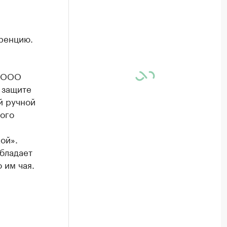
ренцию.
у ООО
 защите
й ручной
ого
ой».
бладает
 им чая.