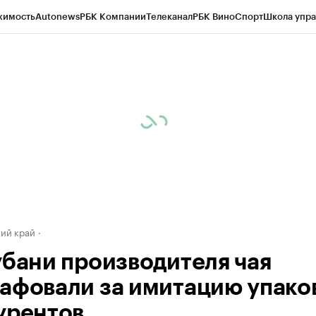
жимость
Autonews
РБК Компании
Телеканал
РБК Вино
Спорт
Школа упра
д
Стиль
Крипто
РБК Бизнес-среда
Дискуссионный клуб
Исследования
К
а контрагентов
Политика
Экономика
Бизнес
Технологии и медиа
Фина
ий край
убани производителя чая
афовали за имитацию упако
урентов