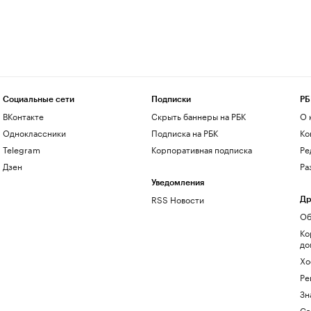
Социальные сети
Подписки
РБ
ВКонтакте
Скрыть баннеры на РБК
О 
Одноклассники
Подписка на РБК
Ко
Telegram
Корпоративная подписка
Ре
Дзен
Ра
Уведомления
RSS Новости
Др
Об
Ко
до
Хо
Ре
Зн
Са