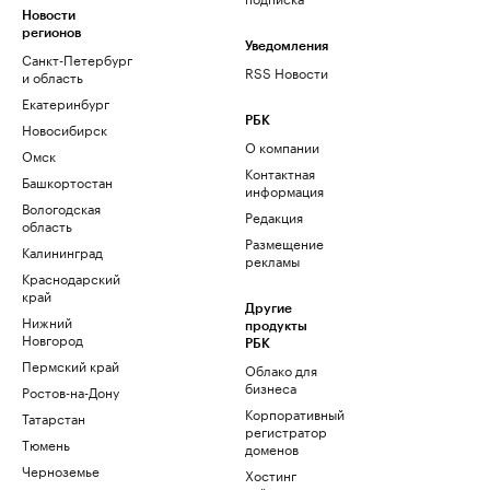
Новости
регионов
Уведомления
Санкт-Петербург
RSS Новости
и область
Екатеринбург
РБК
Новосибирск
О компании
Омск
Контактная
Башкортостан
информация
Вологодская
Редакция
область
Размещение
Калининград
рекламы
Краснодарский
край
Другие
Нижний
продукты
Новгород
РБК
Пермский край
Облако для
бизнеса
Ростов-на-Дону
Корпоративный
Татарстан
регистратор
Тюмень
доменов
Черноземье
Хостинг