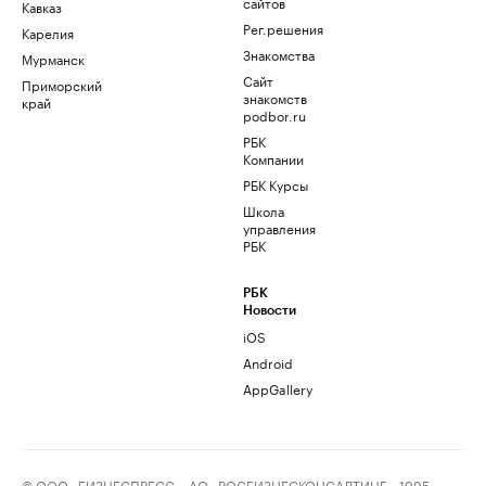
сайтов
Кавказ
Рег.решения
Карелия
Знакомства
Мурманск
Сайт
Приморский
знакомств
край
podbor.ru
РБК
Компании
РБК Курсы
Школа
управления
РБК
РБК
Новости
iOS
Android
AppGallery
© ООО «БИЗНЕСПРЕСС», АО «РОСБИЗНЕСКОНСАЛТИНГ», 1995–