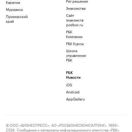
Рег.решения
Карелия
Знакомства
Мурманск
Сайт
Приморский
знакомств
край
podbor.ru
РБК
Компании
РБК Курсы
Школа
управления
РБК
РБК
Новости
iOS
Android
AppGallery
© ООО «БИЗНЕСПРЕСС», АО «РОСБИЗНЕСКОНСАЛТИНГ», 1995–
2026. Сообщения и материалы информационного агентства «РБК»