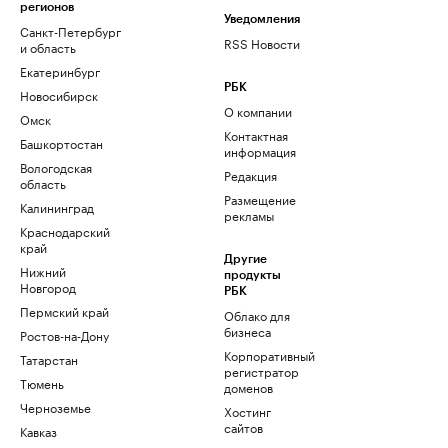
регионов
Уведомления
Санкт-Петербург
RSS Новости
и область
Екатеринбург
РБК
Новосибирск
О компании
Омск
Контактная
Башкортостан
информация
Вологодская
Редакция
область
Размещение
Калининград
рекламы
Краснодарский
край
Другие
Нижний
продукты
Новгород
РБК
Пермский край
Облако для
бизнеса
Ростов-на-Дону
Корпоративный
Татарстан
регистратор
Тюмень
доменов
Черноземье
Хостинг
сайтов
Кавказ