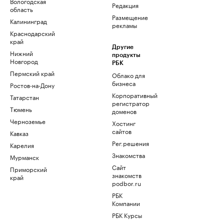
Вологодская
Редакция
область
Размещение
Калининград
рекламы
Краснодарский
край
Другие
Нижний
продукты
Новгород
РБК
Пермский край
Облако для
бизнеса
Ростов-на-Дону
Корпоративный
Татарстан
регистратор
Тюмень
доменов
Черноземье
Хостинг
сайтов
Кавказ
Рег.решения
Карелия
Знакомства
Мурманск
Сайт
Приморский
знакомств
край
podbor.ru
РБК
Компании
РБК Курсы