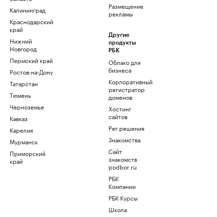
Размещение
Калининград
рекламы
Краснодарский
край
Другие
Нижний
продукты
Новгород
РБК
Пермский край
Облако для
бизнеса
Ростов-на-Дону
Корпоративный
Татарстан
регистратор
Тюмень
доменов
Черноземье
Хостинг
сайтов
Кавказ
Рег.решения
Карелия
Знакомства
Мурманск
Сайт
Приморский
знакомств
край
podbor.ru
РБК
Компании
РБК Курсы
Школа
управления