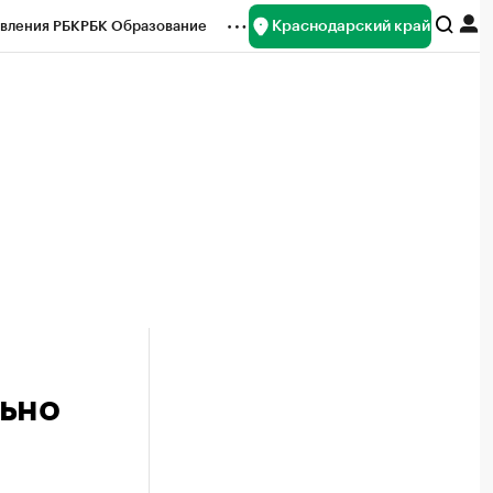
Краснодарский край
вления РБК
РБК Образование
редитные рейтинги
Франшизы
нсы
Рынок наличной валюты
льно