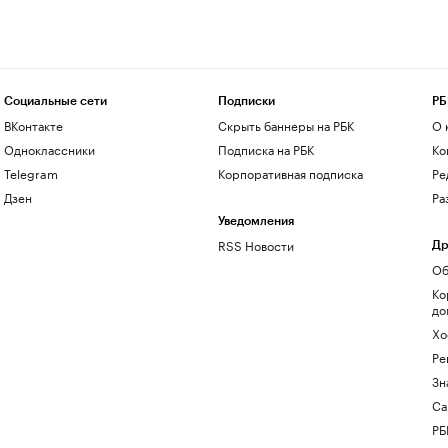
Социальные сети
Подписки
РБ
ВКонтакте
Скрыть баннеры на РБК
О 
Одноклассники
Подписка на РБК
Ко
Telegram
Корпоративная подписка
Ре
Дзен
Ра
Уведомления
RSS Новости
Др
Об
Ко
до
Хо
Ре
Зн
Са
РБ