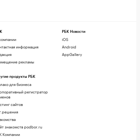
К
РБК Новости
компании
iOS
нтактная информация
Android
дакция
AppGallery
змещение рекламы
угие продукты РБК
лако для бизнеса
рпоративный регистратор
менов
стинг сайтов
г.решения
акомства
йт знакомств podbor.ru
К Компании