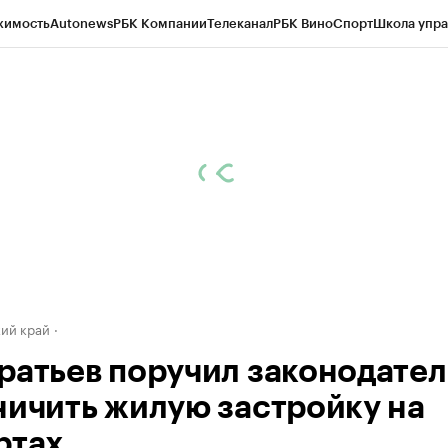
жимость
Autonews
РБК Компании
Телеканал
РБК Вино
Спорт
Школа упра
д
Стиль
Крипто
РБК Бизнес-среда
Дискуссионный клуб
Исследования
К
а контрагентов
Политика
Экономика
Бизнес
Технологии и медиа
Фина
ий край
ратьев поручил законодате
ничить жилую застройку на
ртах