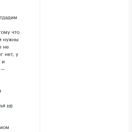
отдадим
тому что
м нужны
е не
 нет, у
 и
 —
я
жья
не
амом