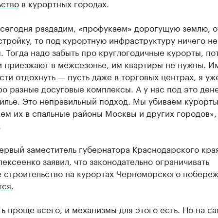
ьство
в курортных городах.
 сегодня раздадим, «профукаем» дорогущую землю, 
стройку, то под курортную инфраструктуру ничего не
. Тогда надо забыть про круглогодичные курорты, по
и приезжают в межсезонье, им квартиры не нужны. И
ти отдохнуть — пусть даже в торговых центрах, я уж
о разные досуговые комплексы. А у нас под это денег
илье. Это неправильный подход. Мы убиваем курорты
ем их в спальные районы Москвы и других городов»,
.
первый заместитель губернатора Краснодарского кра
ексеенко заявил, что законодательно ограничивать
 строительство на курортах Черноморского побере
тся
.
ь проще всего, и механизмы для этого есть. Но на с