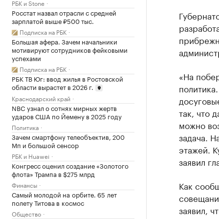
РБК и Stone
Росстат назвал отрасли с средней
Губернат
зарплатой выше ₽500 тыс.
разработа
Подписка на РБК
прибрежн
Большая афера. Зачем начальники
мотивируют сотрудников фейковыми
админист
успехами
Подписка на РБК
«На побе
РБК ТВ Юг: ввод жилья в Ростовской
области вырастет в 2026 г.
политика.
Краснодарский край
досуговы
NBC узнал о сотнях мирных жертв
так, что 
ударов США по Йемену в 2025 году
можно во
Политика
задача. Н
Зачем смартфону телеобъектив, 200
Мп и большой сенсор
этажей. 
РБК и Huawei
заявил гл
Конгресс оценил создание «Золотого
флота» Трампа в $275 млрд
Как сооб
Финансы
Самый молодой на орбите. 65 лет
совещани
полету Титова в космос
заявил, ч
Общество