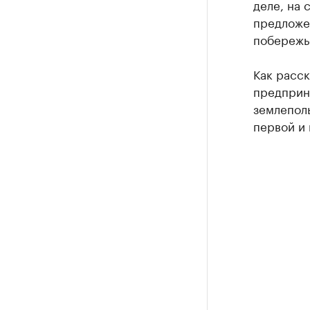
деле, на 
предложен
побережь
Как расс
предприня
землепол
первой и 