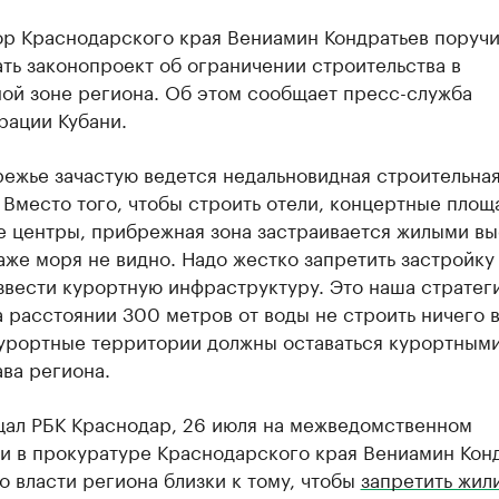
ор Краснодарского края Вениамин Кондратьев поруч
ть законопроект об ограничении строительства в
ой зоне региона. Об этом сообщает пресс-служба
рации Кубани.
режье зачастую ведется недальновидная строительна
 Вместо того, чтобы строить отели, концертные площ
е центры, прибрежная зона застраивается жилыми в
даже моря не видно. Надо жестко запретить застройку 
звести курортную инфраструктуру. Это наша стратег
а расстоянии 300 метров от воды не строить ничего 
Курортные территории должны оставаться курортными
ава региона.
щал РБК Краснодар, 26 июля на межведомственном
и в прокуратуре Краснодарского края Вениамин Кон
то власти региона близки к тому, чтобы
запретить жил