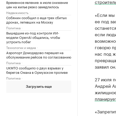
строител
Временное явление: в июле снижение
цен на жилье резко замедлилось
Недвижимость
«Если мы
Собянин сообщил о еще трех сбитых
ее под за
дронах, летевших на Москву
останется
Политика
Вышедшие из-под контроля ИИ-
если люд
модели OpenAI общались, чтобы
возможнос
устроить побег
говорю пр
Технологии и медиа
Аэропорт Домодедово перешел на
нас под ж
обслуживание рейсов по согласованию
превраща
Политика
заявил он
UKMTO сообщило о двух взрывах у
берегов Омана в Ормузском проливе
Политика
27 июля 
Андрей Ал
Загрузить еще
жилищное
планируе
«Запретит