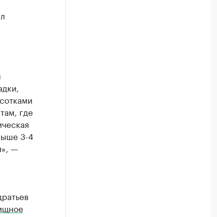
ил
я
адки,
ысотками
там, где
ическая
выше 3-4
», —
дратьев
ищное