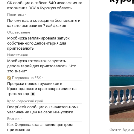
СК сообщил о гибели 640 человек из-за
вторжения ВСУ в Курскую область
Политика
Почему ваши совещания бесполезны и
как это исправить: 7 лайфхаков
Образование
Мосбиржа запланировала запуск
собственного депозитария для
криптовалюты
Инвестиции
Мосбиржа готовится запустить
депозитарий для криптовалюты. Что
это значит
Подписка на РБК
Продажи новых грузовиков в
Краснодарском крае сократились на
треть за год
Краснодарский край
DeepSeek сообщил о «значительном»
увеличении цен на свои ИИ-услуги
Бизнес
Как Ходынка стала новым центром
притяжения
Фото: Адми