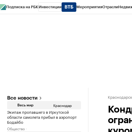
Подписка на РБК
Инвестиции
Мероприятия
Отрасли
Недви
РБК Курсы
РБК Life
Тренды
Визионеры
Национальные проекты
Горо
Газета
Спецпроекты СПб
Конференции СПб
Спецпроекты
Проверк
Краснодарск
Все новости
Краснодар
Весь мир
Конд
Экипаж пропавшего в Иркутской
области самолета прибыл в аэропорт
огра
Бодайбо
Общество
куро