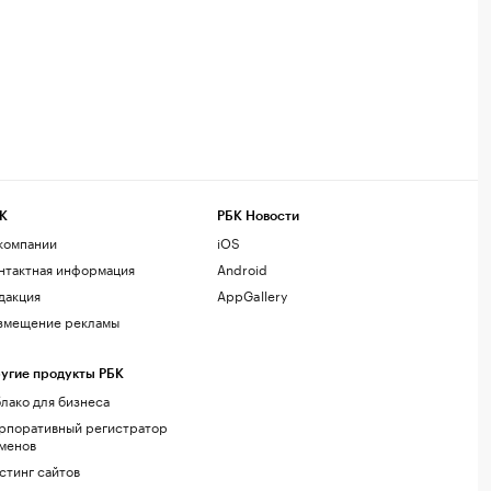
К
РБК Новости
компании
iOS
нтактная информация
Android
дакция
AppGallery
змещение рекламы
угие продукты РБК
лако для бизнеса
рпоративный регистратор
менов
стинг сайтов