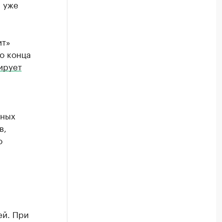
 уже
ит»
о конца
ирует
нных
в,
о
ей. При