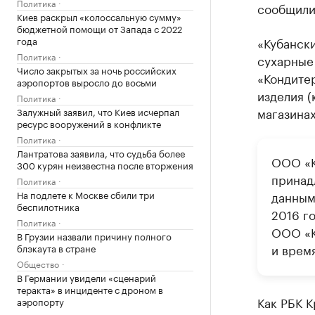
Политика
сообщили
Киев раскрыл «колоссальную сумму»
бюджетной помощи от Запада с 2022
года
«Кубански
Политика
сухарные
Число закрытых за ночь российских
«Кондите
аэропортов выросло до восьми
изделия (
Политика
магазинах
Залужный заявил, что Киев исчерпал
ресурс вооружений в конфликте
Политика
Лантратова заявила, что судьба более
ООО «К
300 курян неизвестна после вторжения
принад
Политика
На подлете к Москве сбили три
данным
беспилотника
2016 го
Политика
ООО «К
В Грузии назвали причину полного
и врем
блэкаута в стране
Общество
В Германии увидели «сценарий
теракта» в инциденте с дроном в
Как РБК 
аэропорту