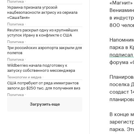
Политика
«Магнит»
Украина признала угрозой
Вениамин
нацбезопасности актрису из сериала
в индуст
«СашаТаня»
800 чело
Политика
Reuters раскрыл одну из крупнейших
уступок Ирану в конфликте с США
Напомним
Политика
парка в 
Три российских аэропорта закрыли для
полетов
подписа
Политика
форума «
Wildberries начала подготовку к
запуску собственного мессенджера
Планирова
Технологии и медиа
США потребуют от ряда иммигрантов
поселка 
залоги до $250 тыс. для получения виз
создаст 1
Политика
планирова
Загрузить еще
В конце м
зарегист
парка. Э