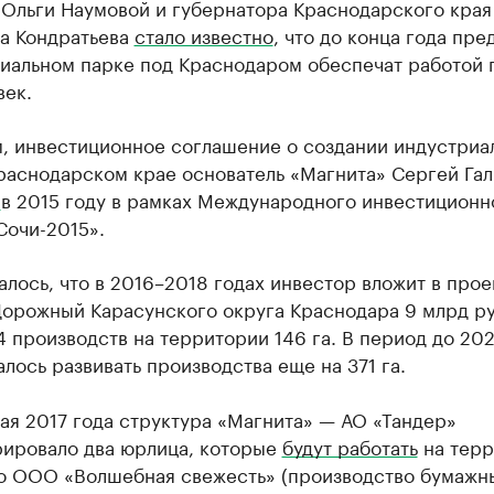
 Ольги Наумовой и губернатора Краснодарского края
а Кондратьева
стало известно
, что до конца года пре
риальном парке под Краснодаром обеспечат работой 
век.
, инвестиционное соглашение о создании индустриа
Краснодарском крае основатель «Магнита» Сергей Га
л
в 2015 году в рамках Международного инвестиционн
Сочи-2015».
лось, что в 2016–2018 годах инвестор вложит в прое
Дорожный Карасунского округа Краснодара 9 млрд ру
4 производств на территории 146 га. В период до 20
лось развивать производства еще на 371 га.
ая 2017 года структура «Магнита» — АО «Тандер»
рировало два юрлица, которые
будут работать
на терр
то ООО «Волшебная свежесть» (производство бумажн