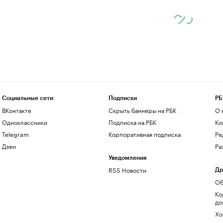
Социальные сети
Подписки
РБ
ВКонтакте
Скрыть баннеры на РБК
О 
Одноклассники
Подписка на РБК
Ко
Telegram
Корпоративная подписка
Ре
Дзен
Ра
Уведомления
RSS Новости
Др
Об
Ко
до
Хо