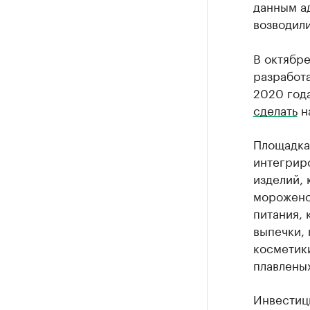
данным ад
возводил
В октябре
разработа
2020 год
сделать
на
Площадка
интегрир
изделий,
морожено
питания,
выпечки,
косметики
плавленых
Инвестици