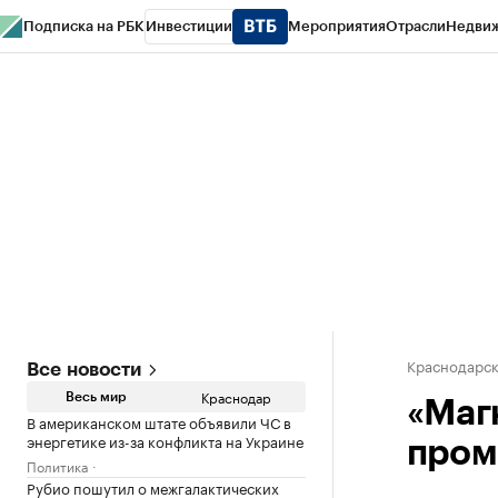
Подписка на РБК
Инвестиции
Мероприятия
Отрасли
Недви
РБК Курсы
РБК Life
Тренды
Визионеры
Национальные проекты
Горо
Газета
Спецпроекты СПб
Конференции СПб
Спецпроекты
Проверк
Краснодарск
Все новости
Краснодар
Весь мир
«Магн
В американском штате объявили ЧС в
энергетике из-за конфликта на Украине
пром
Политика
Рубио пошутил о межгалактических