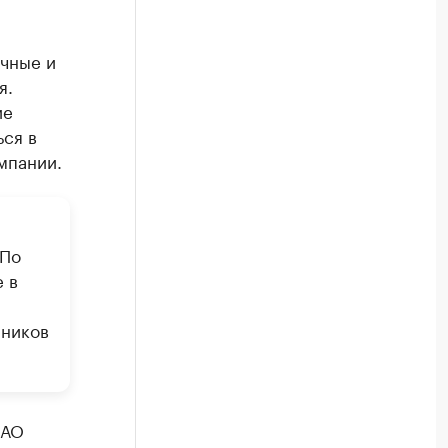
очные и
я.
ие
ься в
мпании.
 По
 в
нников
ПАО