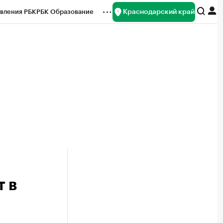
Краснодарский край
вления РБК
РБК Образование
редитные рейтинги
Франшизы
нсы
Рынок наличной валюты
т в