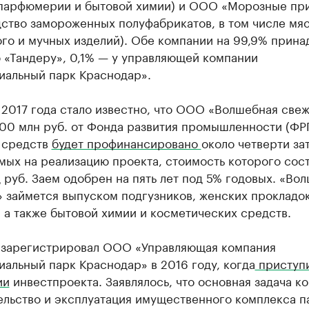
 парфюмерии и бытовой химии) и ООО «Морозные пр
ство замороженных полуфабрикатов, в том числе мяс
го и мучных изделий). Обе компании на 99,9% прина
 «Тандеру», 0,1% — у управляющей компании
иальный парк Краснодар».
 2017 года стало известно, что ООО «Волшебная све
00 млн руб. от Фонда развития промышленности (ФРП
х средств
будет профинансировано
около четверти зат
ых на реализацию проекта, стоимость которого сос
 руб. Заем одобрен на пять лет под 5% годовых. «Во
 займется выпуском подгузников, женских прокладок
 а также бытовой химии и косметических средств.
 зарегистрировал ООО «Управляющая компания
альный парк Краснодар» в 2016 году, когда
приступи
ии
инвестпроекта. Заявлялось, что основная задача к
ельство и эксплуатация имущественного комплекса п