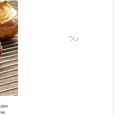
 два
ом,