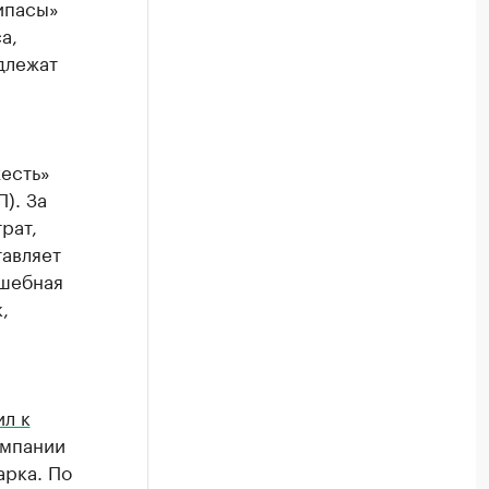
ипасы»
а,
длежат
жесть»
). За
рат,
тавляет
лшебная
,
л к
омпании
арка. По