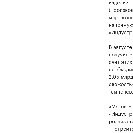
изделий,
(производ
морожено
напрямую
«Индустр
В августе
получит 5
счет эти
необходим
2,05 млрд
свежесть»
тампонов,
«Магнит»
«Индустри
реализац
— строит