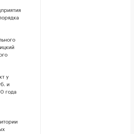
дприятия
порядка
льного
лицкий
ого
кт у
б. и
20 года
итории
ых