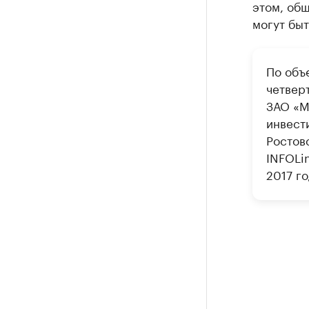
этом, общ
могут быт
По объ
четвер
ЗАО «М
инвест
Ростов
INFOLi
2017 го