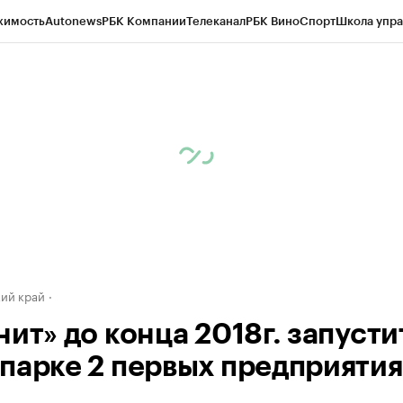
жимость
Autonews
РБК Компании
Телеканал
РБК Вино
Спорт
Школа упра
д
Стиль
Крипто
РБК Бизнес-среда
Дискуссионный клуб
Исследования
К
а контрагентов
Политика
Экономика
Бизнес
Технологии и медиа
Фина
ий край
ит» до конца 2018г. запусти
парке 2 первых предприятия