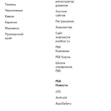
регистратор
Тюмень
доменов
Черноземье
Хостинг
сайтов
Кавказ
Рег.решения
Карелия
Знакомства
Мурманск
Сайт
Приморский
знакомств
край
podbor.ru
РБК
Компании
РБК Курсы
Школа
управления
РБК
РБК
Новости
iOS
Android
AppGallery