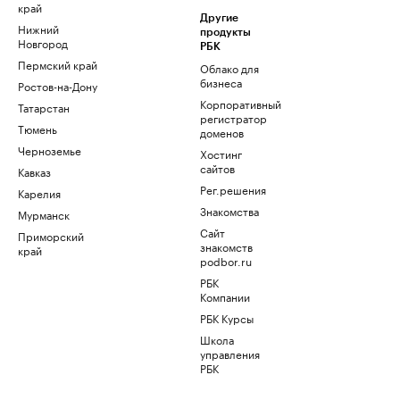
край
Другие
Нижний
продукты
Новгород
РБК
Пермский край
Облако для
бизнеса
Ростов-на-Дону
Корпоративный
Татарстан
регистратор
Тюмень
доменов
Черноземье
Хостинг
сайтов
Кавказ
Рег.решения
Карелия
Знакомства
Мурманск
Сайт
Приморский
знакомств
край
podbor.ru
РБК
Компании
РБК Курсы
Школа
управления
РБК