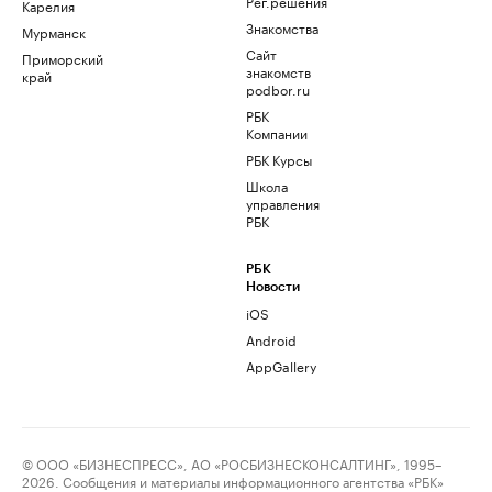
Рег.решения
Карелия
Знакомства
Мурманск
Сайт
Приморский
знакомств
край
podbor.ru
РБК
Компании
РБК Курсы
Школа
управления
РБК
РБК
Новости
iOS
Android
AppGallery
© ООО «БИЗНЕСПРЕСС», АО «РОСБИЗНЕСКОНСАЛТИНГ», 1995–
2026. Сообщения и материалы информационного агентства «РБК»