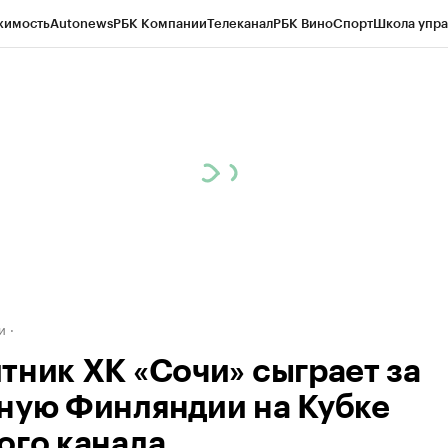
жимость
Autonews
РБК Компании
Телеканал
РБК Вино
Спорт
Школа упра
д
Стиль
Крипто
РБК Бизнес-среда
Дискуссионный клуб
Исследования
К
а контрагентов
Политика
Экономика
Бизнес
Технологии и медиа
Фина
и
тник ХК «Сочи» сыграет за
ную Финляндии на Кубке
ого канала