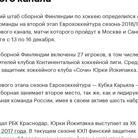
ий штаб сборной Финляндии по хоккею определился 
оманды на второй этап Еврохоккейтура сезона-2018/
вого канала, матчи которого пройдут в Москве и Сан
е с 13 по 16 декабря.
сборной Финляндии включены 27 игроков, в том числ
телей клубов Континентальной хоккейной лиги. Сред
 защитник хоккейного клуба «Сочи» Юрки Йокипакка.
вого этапа сезона Еврохоккейтура — Кубка Карьяла 
борная занимает второе место, так же, как и лидиру
ная команда России, имея в своем активе шесть наб
щал РБК Краснодар, Юрки Йокипакка выступает за ХК
 2017 года
. В текущем сезоне КХЛ финский защитник
о всех 34 поединках команды (кроме него такой же