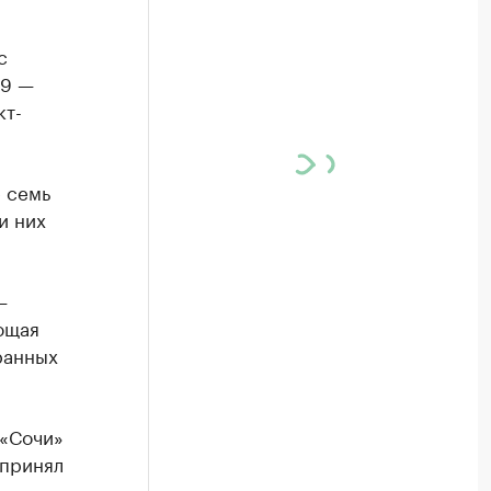
с
19 —
кт-
е семь
и них
—
ющая
ранных
 «Сочи»
 принял