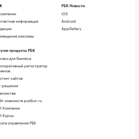
К
РБК Новости
компании
iOS
нтактная информация
Android
дакция
AppGallery
змещение рекламы
угие продукты РБК
лако для бизнеса
рпоративный регистратор
менов
стинг сайтов
г.решения
акомства
йт знакомств podbor.ru
К Компании
К Курсы
ола управления РБК