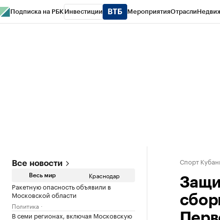
Подписка на РБК
Инвестиции
Мероприятия
Отрасли
Недви
РБК Курсы
РБК Life
Тренды
Визионеры
Национальные проекты
Горо
Газета
Спецпроекты СПб
Конференции СПб
Спецпроекты
Проверк
Спорт Кубан
Все новости
Краснодар
Весь мир
Защи
Ракетную опасность объявили в
Московской области
сбор
Политика
В семи регионах, включая Московскую
Перв