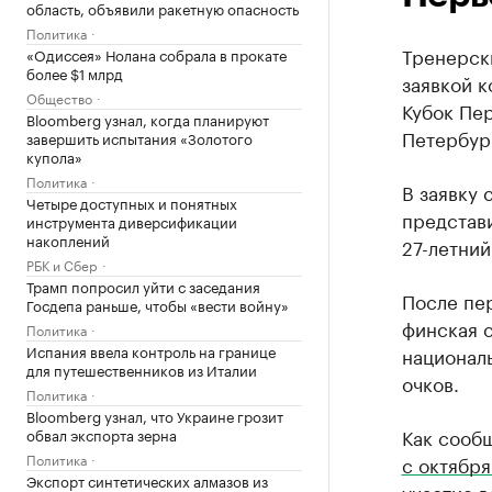
область, объявили ракетную опасность
Политика
Тренерск
«Одиссея» Нолана собрала в прокате
более $1 млрд
заявкой к
Общество
Кубок Пер
Bloomberg узнал, когда планируют
Петербург
завершить испытания «Золотого
купола»
Политика
В заявку 
Четыре доступных и понятных
представи
инструмента диверсификации
накоплений
27-летний
РБК и Сбер
Трамп попросил уйти с заседания
После пер
Госдепа раньше, чтобы «вести войну»
финская с
Политика
Испания ввела контроль на границе
националь
для путешественников из Италии
очков.
Политика
Bloomberg узнал, что Украине грозит
Как сооб
обвал экспорта зерна
Политика
с октября
Экспорт синтетических алмазов из
участие в