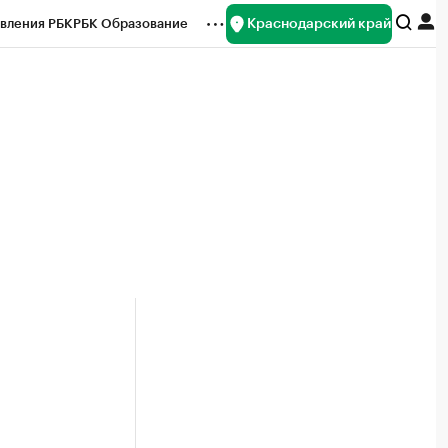
Краснодарский край
вления РБК
РБК Образование
редитные рейтинги
Франшизы
нсы
Рынок наличной валюты