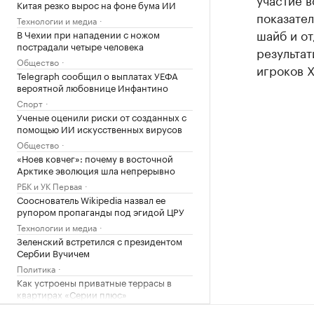
Китая резко вырос на фоне бума ИИ
показател
Технологии и медиа
шайб и от
В Чехии при нападении с ножом
пострадали четыре человека
результат
Общество
игроков 
Telegraph сообщил о выплатах УЕФА
вероятной любовнице Инфантино
Спорт
Ученые оценили риски от созданных с
помощью ИИ искусственных вирусов
Общество
«Ноев ковчег»: почему в восточной
Арктике эволюция шла непрерывно
РБК и УК Первая
Сооснователь Wikipedia назвал ее
рупором пропаганды под эгидой ЦРУ
Технологии и медиа
Зеленский встретился с президентом
Сербии Вучичем
Политика
Как устроены приватные террасы в
квартирах «Серии плюс»
РБК и ПИК Серия плюс