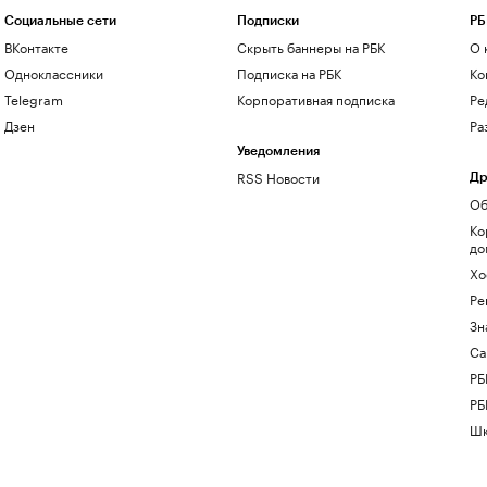
Социальные сети
Подписки
РБ
ВКонтакте
Скрыть баннеры на РБК
О 
Одноклассники
Подписка на РБК
Ко
Telegram
Корпоративная подписка
Ре
Дзен
Ра
Уведомления
RSS Новости
Др
Об
Ко
до
Хо
Ре
Зн
Са
РБ
РБ
Шк