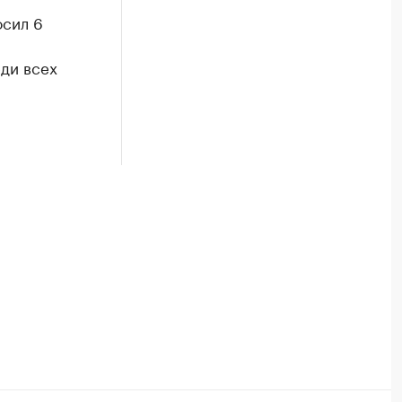
осил 6
еди всех