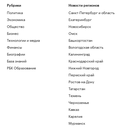
Экс-президент Финляндии усомнился в
Рубрики
Новости регионов
сценарии нападения России на НАТО
Политика
Санкт-Петербург и область
Политика
Экономика
Екатеринбург
Глава «Эксмо» назвал книгу, которая
поможет стать «лучшей версией себя»
Общество
Новосибирск
РАДИО
Бизнес
Омск
Общество
Технологии и медиа
Башкортостан
Мадьяр ответил на вопрос, останется
Финансы
Вологодская область
ли «Росатом» подрядчиком на
«Пакш-2»
Биографии
Калининград
Политика
База знаний
Краснодарский край
Росфинмониторинг рассказал, как
РБК Образование
Нижний Новгород
помог выявить криптомошенников в
Пермский край
Москве
Политика
Ростов-на-Дону
Татарстан
Загрузить еще
Тюмень
Черноземье
Кавказ
Карелия
Мурманск