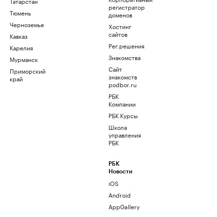
Татарстан
регистратор
Тюмень
доменов
Черноземье
Хостинг
сайтов
Кавказ
Рег.решения
Карелия
Знакомства
Мурманск
Сайт
Приморский
знакомств
край
podbor.ru
РБК
Компании
РБК Курсы
Школа
управления
РБК
РБК
Новости
iOS
Android
AppGallery