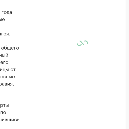
 года
ые
гея.
т общего
чный
 его
ицы от
новные
равия,
орты
 по
ичившись