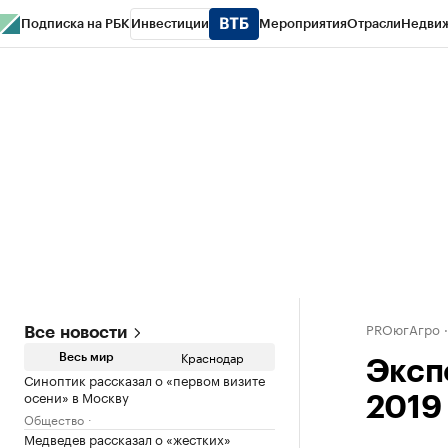
Подписка на РБК
Инвестиции
Мероприятия
Отрасли
Недви
РБК Курсы
РБК Life
Тренды
Визионеры
Национальные проекты
Горо
Газета
Спецпроекты СПб
Конференции СПб
Спецпроекты
Проверк
PROюгАгро
Все новости
Краснодар
Весь мир
Эксп
Синоптик рассказал о «первом визите
осени» в Москву
2019
Общество
Медведев рассказал о «жестких»