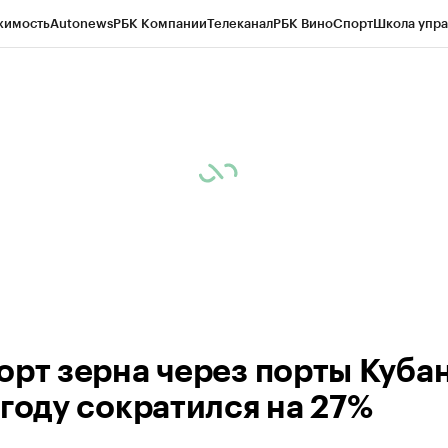
жимость
Autonews
РБК Компании
Телеканал
РБК Вино
Спорт
Школа упра
д
Стиль
Крипто
РБК Бизнес-среда
Дискуссионный клуб
Исследования
К
а контрагентов
Политика
Экономика
Бизнес
Технологии и медиа
Фина
орт зерна через порты Кубан
 году сократился на 27%