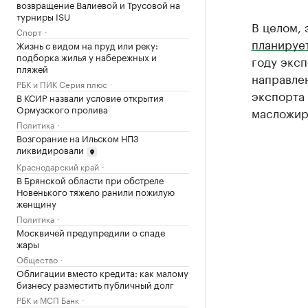
возвращение Валиевой и Трусовой на
турниры ISU
В целом, 
Спорт
планируе
Жизнь с видом на пруд или реку:
подборка жилья у набережных и
году эксп
пляжей
направлен
РБК и ПИК Серия плюс
экспорта 
В КСИР назвали условие открытия
Ормузского пролива
масложир
Политика
Возгорание на Ильском НПЗ
ликвидировали
Краснодарский край
В Брянской области при обстреле
Новенького тяжело ранили пожилую
женщину
Политика
Москвичей предупредили о спаде
жары
Общество
Облигации вместо кредита: как малому
бизнесу разместить публичный долг
РБК и МСП Банк