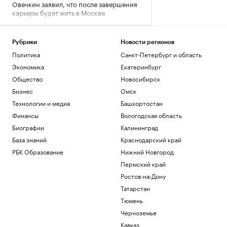
Овечкин заявил, что после завершения
карьеры будет жить в Москве
Спорт
Фермы, рестораны и отели Дальнего
Востока. Гастрогид
Рубрики
Новости регионов
РБК и РСХБ
Политика
Санкт-Петербург и область
У побережья Турции обнаружили
Экономика
Екатеринбург
неизвестный беспилотник
Общество
Новосибирск
Политика
Бизнес
Омск
«Арсенал» совершил один из самых
дорогих трансферов в своей истории
Технологии и медиа
Башкортостан
Спорт
Финансы
Вологодская область
Премьер Болгарии сообщил о взрыве
Биографии
Калининград
беспилотника рядом с газопроводом
База знаний
Краснодарский край
Политика
РБК Образование
Нижний Новгород
Загрузить еще
Пермский край
Ростов-на-Дону
Татарстан
Тюмень
Черноземье
Кавказ