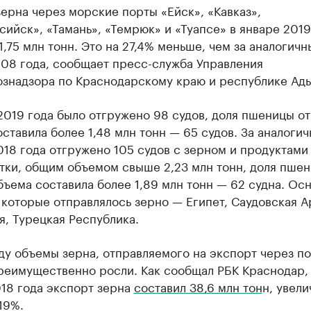
ерна через морские порты «Ейск», «Кавказ»,
ийск», «Тамань», «Темрюк» и «Туапсе» в январе 2019
1,75 млн тонн. Это на 27,4% меньше, чем за аналогичн
108 года, сообщает пресс-служба Управления
ознадзора по Краснодарскому краю и республике Ады
2019 года было отгружено 98 судов, доля пшеницы о
ставила более 1,48 млн тонн — 65 судов. За аналоги
18 года отгружено 105 судов с зерном и продуктами
тки, общим объемом свыше 2,23 млн тонн, доля пшен
ъема составила более 1,89 млн тонн — 62 судна. Ос
 которые отправлялось зерно — Египет, Саудовская А
, Турецкая Республика.
ду объемы зерна, отправляемого на экспорт через п
преимущественно росли. Как сообщал РБК Краснодар,
18 года экспорт зерна
составил 38,6 млн тон
н, увел
 19%.