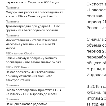
переговорах с Саркози в 2008 году
Экспорт з
Политика
«Новоросс
Федорищев рассказал о последствиях
составил 
атаки БПЛА на Самарскую область
период 2
Политика
Трое пострадали при ударе БПЛА по
Россельх
грузовику в Белгородской области
Политика
С начала 
Искусственный интеллект вызовет
массовые увольнения — и еще 10
объема со
мифов
период 20
РБК и Yandex Cloud
перерабо
Зачем малому и среднему бизнесу
облигации и что важно знать о бирже
общего об
РБК и МСП Банк
страны, в
На Запорожской АЭС объяснили
Индонезия
причину отключения внешнего
электропитания
Политика
В 2018 го
Число пострадавших при атаке БПЛА
Кубани, 
на Ильский НПЗ выросло до шести
итогам 20
Политика
за год на
Плющенко назвал радостью