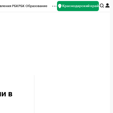
Краснодарский край
вления РБК
РБК Образование
редитные рейтинги
Франшизы
нсы
Рынок наличной валюты
и в