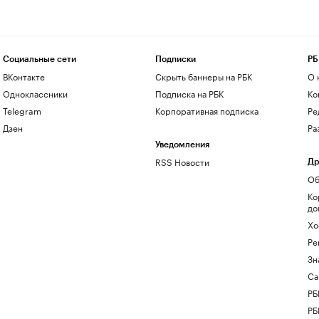
Социальные сети
Подписки
РБ
ВКонтакте
Скрыть баннеры на РБК
О 
Одноклассники
Подписка на РБК
Ко
Telegram
Корпоративная подписка
Ре
Дзен
Ра
Уведомления
RSS Новости
Др
Об
Ко
до
Хо
Ре
Зн
Са
РБ
РБ