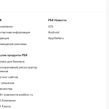
К
РБК Новости
компании
iOS
нтактная информация
Android
дакция
AppGallery
змещение рекламы
угие продукты РБК
лако для бизнеса
рпоративный регистратор
менов
стинг сайтов
г.решения
акомства
йт знакомств podbor.ru
К Компании
К Курсы