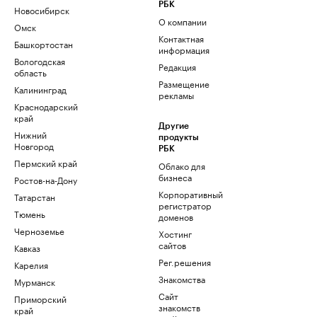
РБК
Новосибирск
О компании
Омск
Контактная
Башкортостан
информация
Вологодская
Редакция
область
Размещение
Калининград
рекламы
Краснодарский
край
Другие
Нижний
продукты
Новгород
РБК
Пермский край
Облако для
бизнеса
Ростов-на-Дону
Корпоративный
Татарстан
регистратор
Тюмень
доменов
Черноземье
Хостинг
сайтов
Кавказ
Рег.решения
Карелия
Знакомства
Мурманск
Сайт
Приморский
знакомств
край