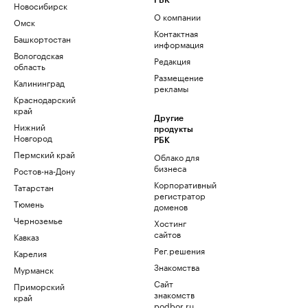
РБК
Новосибирск
О компании
Омск
Контактная
Башкортостан
информация
Вологодская
Редакция
область
Размещение
Калининград
рекламы
Краснодарский
край
Другие
Нижний
продукты
Новгород
РБК
Пермский край
Облако для
бизнеса
Ростов-на-Дону
Корпоративный
Татарстан
регистратор
Тюмень
доменов
Черноземье
Хостинг
сайтов
Кавказ
Рег.решения
Карелия
Знакомства
Мурманск
Сайт
Приморский
знакомств
край
podbor.ru