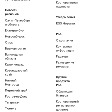
Корпоративная
подписка
Новости
регионов
Уведомления
Санкт-Петербург
RSS Новости
и область
Екатеринбург
РБК
Новосибирск
О компании
Омск
Контактная
Башкортостан
информация
Вологодская
Редакция
область
Размещение
Калининград
рекламы
Краснодарский
край
Другие
Нижний
продукты
Новгород
РБК
Пермский край
Облако для
бизнеса
Ростов-на-Дону
Корпоративный
Татарстан
регистратор
Тюмень
доменов