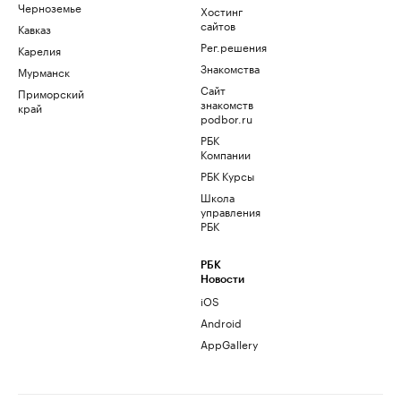
Черноземье
Хостинг
сайтов
Кавказ
Рег.решения
Карелия
Знакомства
Мурманск
Сайт
Приморский
знакомств
край
podbor.ru
РБК
Компании
РБК Курсы
Школа
управления
РБК
РБК
Новости
iOS
Android
AppGallery