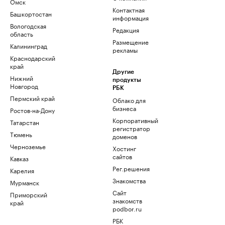
Омск
Контактная
Башкортостан
информация
Вологодская
Редакция
область
Размещение
Калининград
рекламы
Краснодарский
край
Другие
Нижний
продукты
Новгород
РБК
Пермский край
Облако для
бизнеса
Ростов-на-Дону
Корпоративный
Татарстан
регистратор
Тюмень
доменов
Черноземье
Хостинг
сайтов
Кавказ
Рег.решения
Карелия
Знакомства
Мурманск
Сайт
Приморский
знакомств
край
podbor.ru
РБК