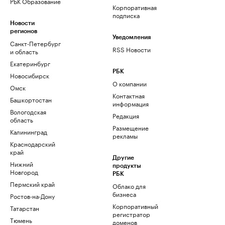
РБК Образование
Корпоративная
подписка
Новости
регионов
Уведомления
Санкт-Петербург
RSS Новости
и область
Екатеринбург
РБК
Новосибирск
О компании
Омск
Контактная
Башкортостан
информация
Вологодская
Редакция
область
Размещение
Калининград
рекламы
Краснодарский
край
Другие
Нижний
продукты
Новгород
РБК
Пермский край
Облако для
бизнеса
Ростов-на-Дону
Корпоративный
Татарстан
регистратор
Тюмень
доменов