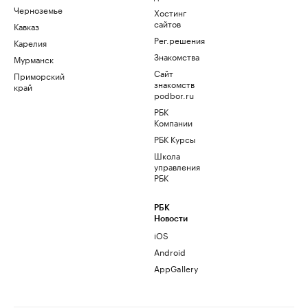
Черноземье
Хостинг
сайтов
Кавказ
Рег.решения
Карелия
Знакомства
Мурманск
Сайт
Приморский
знакомств
край
podbor.ru
РБК
Компании
РБК Курсы
Школа
управления
РБК
РБК
Новости
iOS
Android
AppGallery