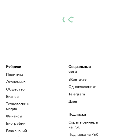
Рубрики
Социальные
сети
Политика
ВКонтакте
Экономика
Одноклассники
Общество
Telegram
Бизнес
Дзен
Технологии и
медиа
Финансы
Подписки
Скрыть баннеры
Биографии
на РБК
База знаний
Подписка на РБК