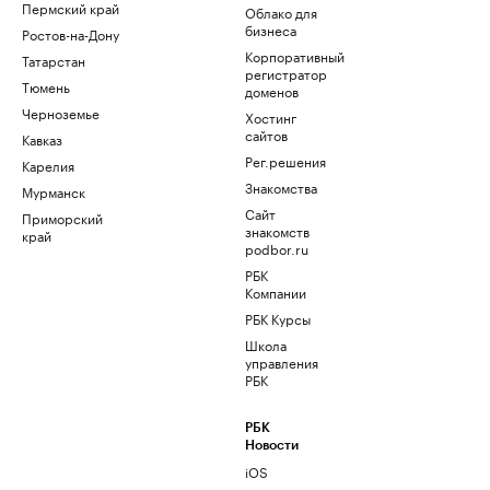
Пермский край
Облако для
бизнеса
Ростов-на-Дону
Корпоративный
Татарстан
регистратор
Тюмень
доменов
Черноземье
Хостинг
сайтов
Кавказ
Рег.решения
Карелия
Знакомства
Мурманск
Сайт
Приморский
знакомств
край
podbor.ru
РБК
Компании
РБК Курсы
Школа
управления
РБК
РБК
Новости
iOS