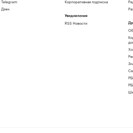
Telegram
Корпоративная подписка
Ре
Дзен
Ра
Уведомления
RSS Новости
Др
Об
Ко
до
Хо
Ре
Зн
Са
РБ
РБ
Шк