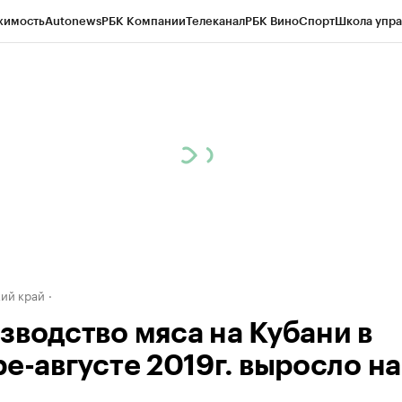
жимость
Autonews
РБК Компании
Телеканал
РБК Вино
Спорт
Школа упра
д
Стиль
Крипто
РБК Бизнес-среда
Дискуссионный клуб
Исследования
К
а контрагентов
Политика
Экономика
Бизнес
Технологии и медиа
Фина
ий край
зводство мяса на Кубани в
ре-августе 2019г. выросло на