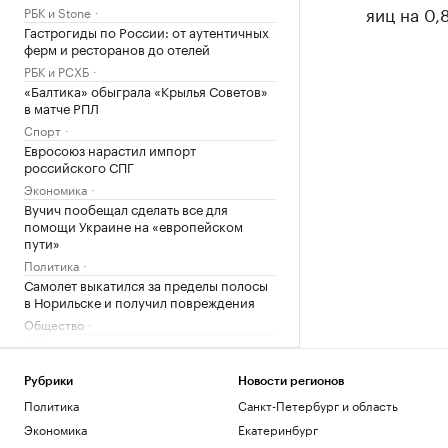
яиц на 0,
РБК и Stone
Гастрогиды по России: от аутентичных
ферм и ресторанов до отелей
РБК и РСХБ
«Балтика» обыграла «Крылья Советов»
в матче РПЛ
Спорт
Евросоюз нарастил импорт
российского СПГ
Экономика
Вучич пообещал сделать все для
помощи Украине на «европейском
пути»
Политика
Самолет выкатился за пределы полосы
в Норильске и получил повреждения
Общество
В Геленджике открыли все пляжи после
угрозы атак БПЛА
Краснодарский край
Рубрики
Новости регионов
Как выбрать оптимальное
Политика
Санкт-Петербург и область
коммерческое помещение для
Экономика
Екатеринбург
инвестиций