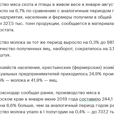
тво мяса скота и птицы в живом весе в январе-авгус
осло на 6,7% по сравнению с аналогичным периодом 
редприятия, население и фермеры получили в общей
 327,5 тыс. тонн продукции, сообщается в материала
рстата.
тво молока за тот же период выросло на 0,3% до 985
ичество полученных яиц, наоборот, сократилось на 3,
 штук.
озяйств населения, крестьянских (фермерских) хозя
дуальных предпринимателей приходилось 24,9% прои
5% — молока и 41,9% — яиц.
раснодар сообщал ранее, производство мяса в
рском крае в январе-июне 2019 года
составило
244,1 
 на 6,6% больше, чем за аналогичный период годом р
тво молока упало в I полугодии на 0,4% — до 737,2 ты