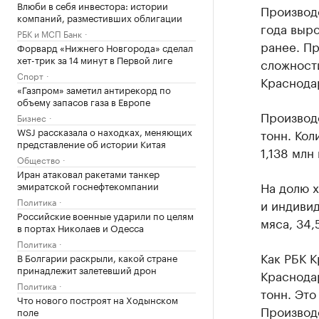
Влюби в себя инвестора: истории
Производс
компаний, разместивших облигации
года выр
РБК и МСП Банк
ранее. П
Форвард «Нижнего Новгорода» сделал
хет-трик за 14 минут в Первой лиге
сложности
Спорт
Краснода
«Газпром» заметил антирекорд по
объему запасов газа в Европе
Производс
Бизнес
WSJ рассказала о находках, меняющих
тонн. Кол
представление об истории Китая
1,138 млн
Общество
Иран атаковал ракетами танкер
На долю х
эмиратской госнефтекомпании
Политика
и индиви
Российские военные ударили по целям
мяса, 34,
в портах Николаев и Одесса
Политика
Как РБК К
В Болгарии раскрыли, какой стране
принадлежит залетевший дрон
Краснода
Политика
тонн. Это
Что нового построят на Ходынском
Производс
поле