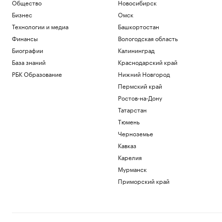
Общество
Новосибирск
РБК и ПИК Серия плюс
Бизнес
Омск
Две девушки в Шереметьево опоздали
на рейс и выбежали за самолетом.
Технологии и медиа
Башкортостан
Видео
Финансы
Вологодская область
Общество
Биографии
Калининград
Юные хоккеисты «Спартака» стали
победителями Кубка Александра
База знаний
Краснодарский край
Овечкина
РБК Образование
Нижний Новгород
Спорт
Пермский край
Вучич исключил военное
Ростов-на-Дону
сотрудничество с Украиной
Татарстан
Политика
Что известно об атаках БПЛА на
Тюмень
регионы России. Главное к 8 августа
Черноземье
Политика
Кавказ
Карелия
Загрузить еще
Мурманск
Приморский край