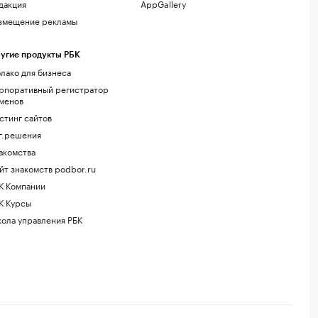
дакция
AppGallery
змещение рекламы
угие продукты РБК
лако для бизнеса
рпоративный регистратор
менов
стинг сайтов
г.решения
акомства
йт знакомств podbor.ru
К Компании
К Курсы
ола управления РБК