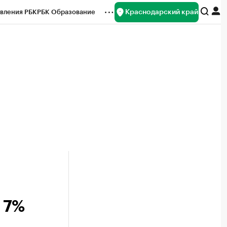
Краснодарский край
вления РБК
РБК Образование
редитные рейтинги
Франшизы
нсы
Рынок наличной валюты
 7%