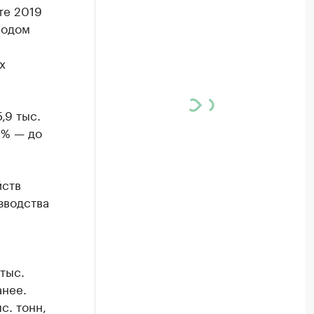
те 2019
годом
х
,9 тыс.
1% — до
йств
зводства
тыс.
анее.
с. тонн,