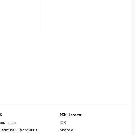
К
РБК Новости
компании
iOS
нтактная информация
Android