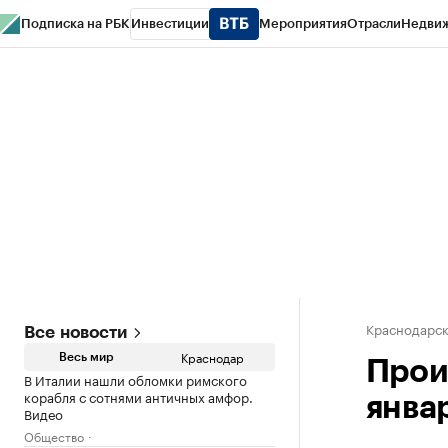
Подписка на РБК
Инвестиции
Мероприятия
Отрасли
Недви
РБК Курсы
РБК Life
Тренды
Визионеры
Национальные проекты
Горо
Газета
Спецпроекты СПб
Конференции СПб
Спецпроекты
Проверк
Краснодарск
Все новости
Краснодар
Весь мир
Прои
В Италии нашли обломки римского
корабля с сотнями античных амфор.
янва
Видео
Общество