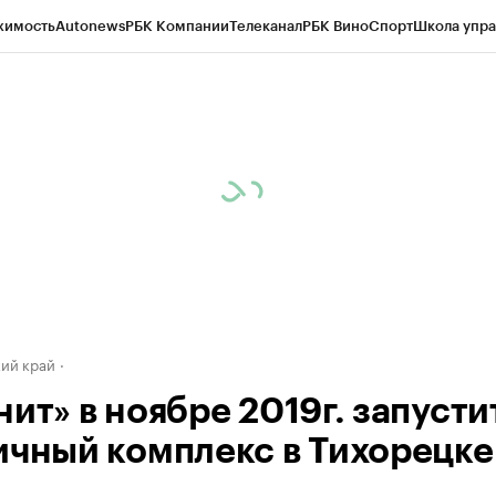
жимость
Autonews
РБК Компании
Телеканал
РБК Вино
Спорт
Школа упра
д
Стиль
Крипто
РБК Бизнес-среда
Дискуссионный клуб
Исследования
К
а контрагентов
Политика
Экономика
Бизнес
Технологии и медиа
Фина
ий край
ит» в ноябре 2019г. запусти
ичный комплекс в Тихорецке