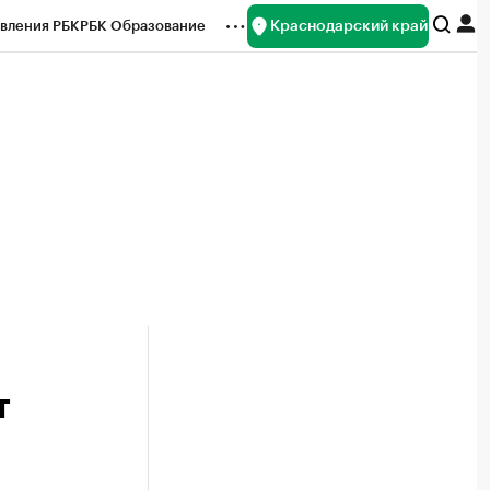
Краснодарский край
вления РБК
РБК Образование
редитные рейтинги
Франшизы
нсы
Рынок наличной валюты
т