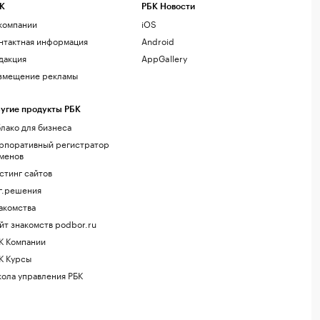
К
РБК Новости
компании
iOS
нтактная информация
Android
дакция
AppGallery
змещение рекламы
угие продукты РБК
лако для бизнеса
рпоративный регистратор
менов
стинг сайтов
г.решения
акомства
йт знакомств podbor.ru
К Компании
К Курсы
ола управления РБК