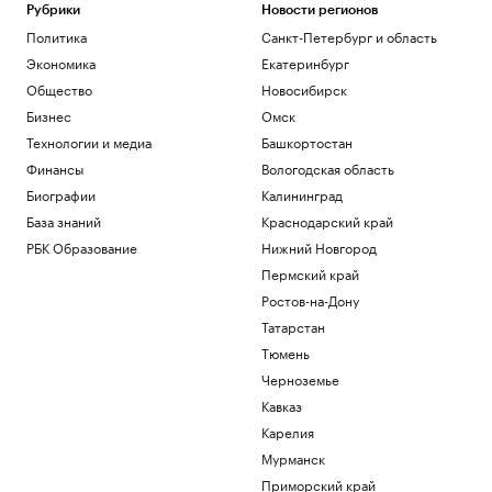
Матч Первой лиги перенесли из-за
Рубрики
Новости регионов
проблем с вылетом «Сочи» в Москву
Политика
Санкт-Петербург и область
Спорт
Экономика
Екатеринбург
Перешедший в «Лидс» Траффорд стал
самым дорогим британским вратарем
Общество
Новосибирск
Спорт
Бизнес
Омск
Как устроены приватные террасы в
Технологии и медиа
Башкортостан
квартирах «Серии плюс»
Финансы
Вологодская область
РБК и ПИК Серия плюс
Биографии
Калининград
Аэропорт Домодедово открыли для
приема и вылета самолетов
База знаний
Краснодарский край
Политика
РБК Образование
Нижний Новгород
Женщина и ребенок погибли во время
Пермский край
непогоды в Смоленске
Ростов-на-Дону
Общество
Татарстан
Загрузить еще
Тюмень
Черноземье
Кавказ
Карелия
Мурманск
Приморский край