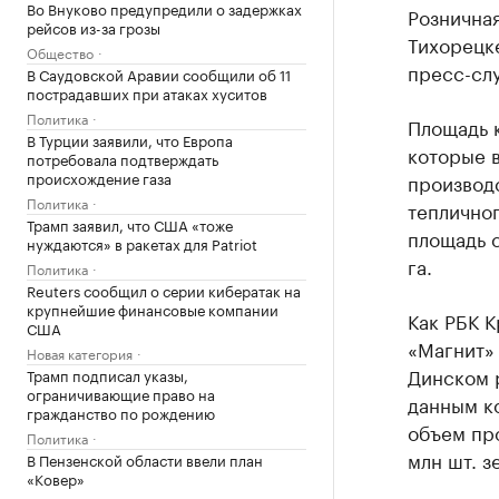
Во Внуково предупредили о задержках
Розничная
рейсов из-за грозы
Тихорецке
Общество
пресс-сл
В Саудовской Аравии сообщили об 11
пострадавших при атаках хуситов
Политика
Площадь к
В Турции заявили, что Европа
которые в
потребовала подтверждать
происхождение газа
производс
Политика
тепличног
Трамп заявил, что США «тоже
площадь с
нуждаются» в ракетах для Patriot
га.
Политика
Reuters сообщил о серии кибератак на
крупнейшие финансовые компании
Как РБК 
США
«Магнит»
Новая категория
Динском р
Трамп подписал указы,
ограничивающие право на
данным ко
гражданство по рождению
объем про
Политика
млн шт. з
В Пензенской области ввели план
«Ковер»