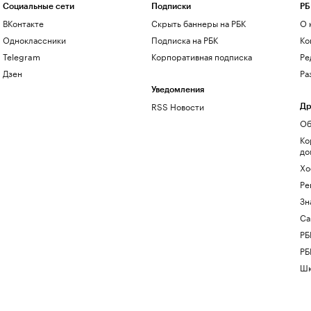
Социальные сети
Подписки
РБ
ВКонтакте
Скрыть баннеры на РБК
О 
Одноклассники
Подписка на РБК
Ко
Telegram
Корпоративная подписка
Ре
Дзен
Ра
Уведомления
RSS Новости
Др
Об
Ко
до
Хо
Ре
Зн
Са
РБ
РБ
Шк