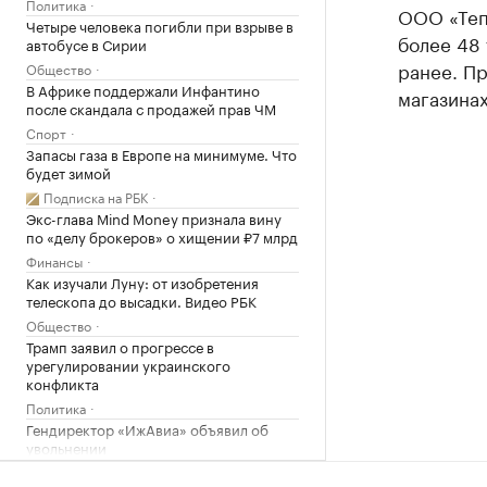
Политика
ООО «Теп
Четыре человека погибли при взрыве в
более 48 
автобусе в Сирии
ранее. Пр
Общество
В Африке поддержали Инфантино
магазинах
после скандала с продажей прав ЧМ
Спорт
Запасы газа в Европе на минимуме. Что
будет зимой
Подписка на РБК
Экс-глава Mind Money признала вину
по «делу брокеров» о хищении ₽7 млрд
Финансы
Как изучали Луну: от изобретения
телескопа до высадки. Видео РБК
Общество
Трамп заявил о прогрессе в
урегулировании украинского
конфликта
Политика
Гендиректор «ИжАвиа» объявил об
увольнении
Политика