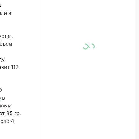
в
ли в
урцы,
Объем
ду,
вит 112
О
о
в
нным
т 85 га,
коло 4