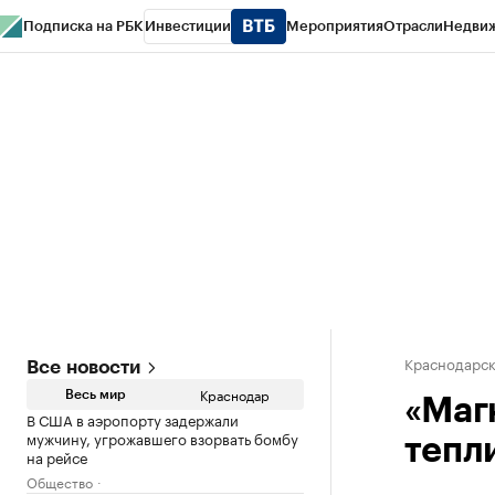
Подписка на РБК
Инвестиции
Мероприятия
Отрасли
Недви
РБК Курсы
РБК Life
Тренды
Визионеры
Национальные проекты
Горо
Газета
Спецпроекты СПб
Конференции СПб
Спецпроекты
Проверк
Краснодарск
Все новости
Краснодар
Весь мир
«Магн
В США в аэропорту задержали
мужчину, угрожавшего взорвать бомбу
тепл
на рейсе
Общество