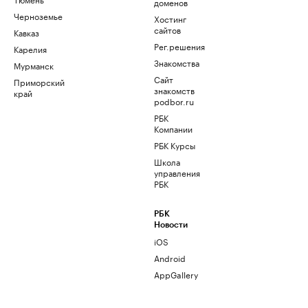
доменов
Черноземье
Хостинг
сайтов
Кавказ
Рег.решения
Карелия
Знакомства
Мурманск
Сайт
Приморский
знакомств
край
podbor.ru
РБК
Компании
РБК Курсы
Школа
управления
РБК
РБК
Новости
iOS
Android
AppGallery