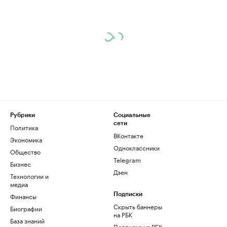
Рубрики
Социальные
сети
Политика
ВКонтакте
Экономика
Одноклассники
Общество
Telegram
Бизнес
Дзен
Технологии и
медиа
Финансы
Подписки
Скрыть баннеры
Биографии
на РБК
База знаний
Подписка на РБК