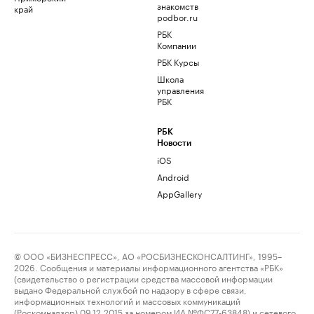
знакомств
край
podbor.ru
РБК
Компании
РБК Курсы
Школа
управления
РБК
РБК
Новости
iOS
Android
AppGallery
© ООО «БИЗНЕСПРЕСС», АО «РОСБИЗНЕСКОНСАЛТИНГ», 1995–
2026. Сообщения и материалы информационного агентства «РБК»
(свидетельство о регистрации средства массовой информации
выдано Федеральной службой по надзору в сфере связи,
информационных технологий и массовых коммуникаций
(Роскомнадзор) 09.12.2015 за номером ИА №ФС77-63848) и сетевого