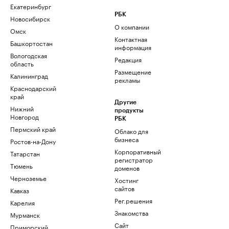
Екатеринбург
РБК
Новосибирск
О компании
Омск
Контактная
Башкортостан
информация
Вологодская
Редакция
область
Размещение
Калининград
рекламы
Краснодарский
край
Другие
Нижний
продукты
Новгород
РБК
Пермский край
Облако для
бизнеса
Ростов-на-Дону
Корпоративный
Татарстан
регистратор
Тюмень
доменов
Черноземье
Хостинг
сайтов
Кавказ
Рег.решения
Карелия
Знакомства
Мурманск
Сайт
Приморский