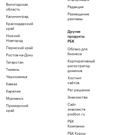
Вологодская
Редакция
область
Размещение
Калининград
рекламы
Краснодарский
край
Другие
Нижний
продукты
Новгород
РБК
Пермский край
Облако для
бизнеса
Ростов-на-Дону
Корпоративный
Татарстан
регистратор
Тюмень
доменов
Черноземье
Хостинг
сайтов
Кавказ
Рег.решения
Карелия
Знакомства
Мурманск
Сайт
Приморский
знакомств
край
podbor.ru
РБК
Компании
РБК Курсы