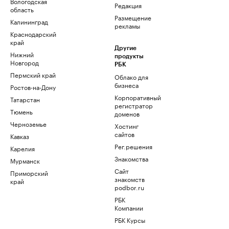
Вологодская
Редакция
область
Размещение
Калининград
рекламы
Краснодарский
край
Другие
Нижний
продукты
Новгород
РБК
Пермский край
Облако для
бизнеса
Ростов-на-Дону
Корпоративный
Татарстан
регистратор
Тюмень
доменов
Черноземье
Хостинг
сайтов
Кавказ
Рег.решения
Карелия
Знакомства
Мурманск
Сайт
Приморский
знакомств
край
podbor.ru
РБК
Компании
РБК Курсы