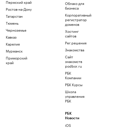
Пермский край
Облако для
бизнеса
Ростов-на-Дону
Корпоративный
Татарстан
регистратор
Тюмень
доменов
Черноземье
Хостинг
сайтов
Кавказ
Рег.решения
Карелия
Знакомства
Мурманск
Сайт
Приморский
знакомств
край
podbor.ru
РБК
Компании
РБК Курсы
Школа
управления
РБК
РБК
Новости
iOS