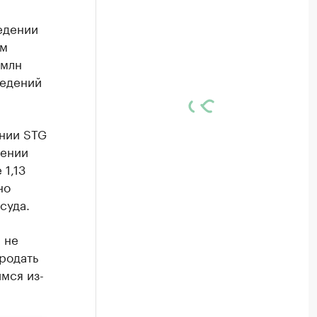
едении
ом
 млн
ведений
ании STG
лении
1,13
но
суда.
 не
родать
мся из-