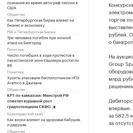
сознание во время автограф-сессии в
Конкурсн
США
электром
Общество
торгов п
Как Петербургская биржа влияет на
бизнес и экономику
выставлен
РБК и Петербургская Биржа
рублей. 
Три человека погибли при ночной
о банкрот
атаке на Белгород
Политика
Число погибших в ходе протестов в
На аукци
пакистанской зоне Кашмира достигло
Group Sp
89
оборудова
Политика
Хуситы атаковали беспилотником НПЗ
млрд рубл
Aramco в Джизане
решением 
Общество
КРТ по-кавказски: Минстрой РФ
Дебиторс
отметил взрывной рост
впервые.
градпотенциала СКФО
Краснодарский край
за 582,5 
Как внуки влияют на здоровье бабушек
за отсутс
и дедушек
Общество