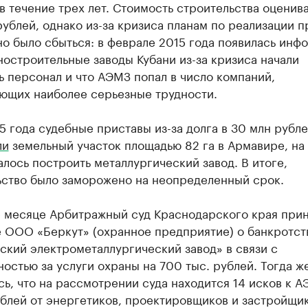
в течение трех лет. Стоимость строительства оценива
рублей, однако из-за кризиса планам по реализации п
о было сбыться: в феврале 2015 года появилась инф
остроительные заводы Кубани из-за кризиса начали
 персонал и что АЭМЗ попал в число компаний,
ющих наиболее серьезные трудности.
5 года судебные приставы из-за долга в 30 млн рубл
ли
земельный участок площадью 82 га в Армавире, на
лось построить металлургический завод. В итоге,
ьство было заморожено на неопределенный срок.
е месяце Арбитражный суд Краснодарского края при
е ООО «Беркут» (охранное предприятие) о банкротс
ский электрометаллургический завод» в связи с
остью за услуги охраны на 700 тыс. рублей. Тогда ж
ь, что на рассмотрении суда находится 14 исков к А
блей от энергетиков, проектировщиков и застройщик