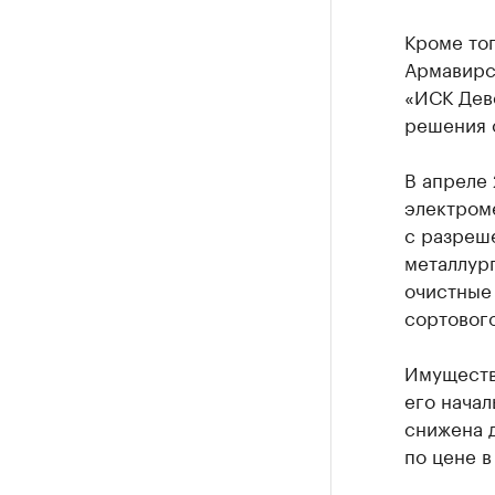
Кроме тог
Армавирс
«ИСК Деве
решения о
В апреле
электроме
с разреш
металлург
очистные 
сортового
Имущество
его начал
снижена д
по цене в