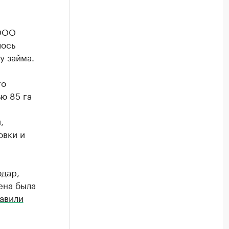
 ООО
лось
у займа.
го
ю 85 га
,
овки и
одар,
ена была
авили