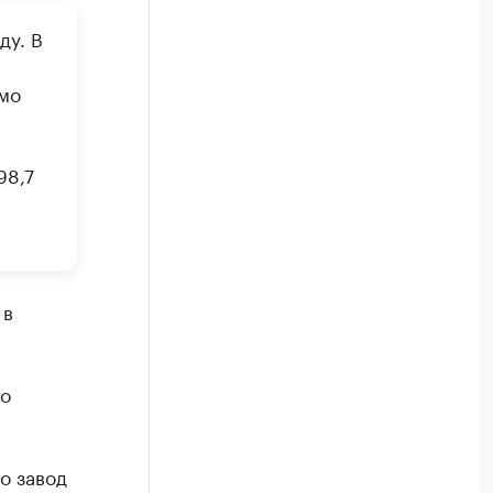
ду. В
мо
98,7
 в
во
о завод