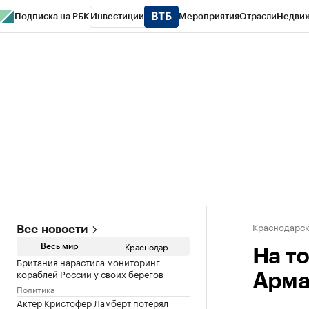
Подписка на РБК
Инвестиции
Мероприятия
Отрасли
Недви
РБК Курсы
РБК Life
Тренды
Визионеры
Национальные проекты
Горо
Газета
Спецпроекты СПб
Конференции СПб
Спецпроекты
Проверк
Краснодарск
Все новости
Краснодар
Весь мир
На т
Британия нарастила мониторинг
кораблей России у своих берегов
Арма
Политика
Актер Кристофер Ламберт потерял