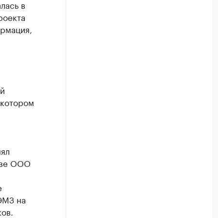
лась в
роекта
ормация,
ей
 котором
нял
тве ООО
е
ЭМЗ на
ов.