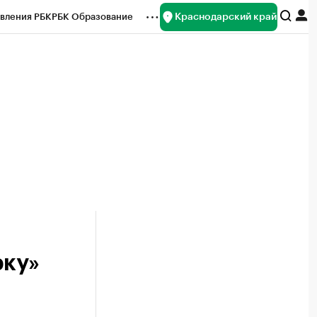
Краснодарский край
вления РБК
РБК Образование
редитные рейтинги
Франшизы
нсы
Рынок наличной валюты
рку»