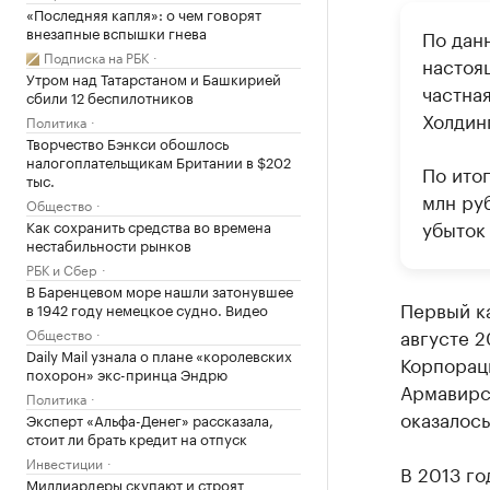
«Последняя капля»: о чем говорят
внезапные вспышки гнева
По дан
Подписка на РБК
настоя
Утром над Татарстаном и Башкирией
частна
сбили 12 беспилотников
Холдин
Политика
Творчество Бэнкси обошлось
налогоплательщикам Британии в $202
По ито
тыс.
млн ру
Общество
убыток 
Как сохранить средства во времена
нестабильности рынков
РБК и Сбер
В Баренцевом море нашли затонувшее
Первый к
в 1942 году немецкое судно. Видео
августе 2
Общество
Daily Mail узнала о плане «королевских
Корпорац
похорон» экс-принца Эндрю
Армавирск
Политика
оказалос
Эксперт «Альфа-Денег» рассказала,
стоит ли брать кредит на отпуск
Инвестиции
В 2013 го
Миллиардеры скупают и строят