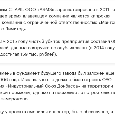
ным СПАРК, ООО «АЭМЗ» зарегистрировано в 2011 го
щее время владельцем компании является кипрская
я компания с ограниченной ответственностью «Манто
гс Лимитед».
гам 2015 году чистый убыток предприятия составил 6
блей, данные о выручке не опубликованы (в 2014 году
достигал 159 тыс. рублей).
амень в фундамент будущего завода
был заложен
еще
006 года. Изначально его должно было строить ОАО
ия «Индустриальный Союз Донбасса» на территории
ой промзоны, однако на несколько лет строительст
ь заморожено.
ду у проекта сменился инвестор, было обозначено, чт