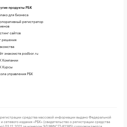
угие продукты РБК
лако для бизнеса
рпоративный регистратор
менов
стинг сайтов
г.решения
акомства
йт знакомств podbor.ru
К Компании
К Курсы
ола управления РБК
регистрации средства массовой информации выдано Федеральной
и сетевого издания «РБК» (свидетельство о регистрации средства
ор) 03.12.2021 за номером ЭЛ №ФС77-82385) сопровождаются