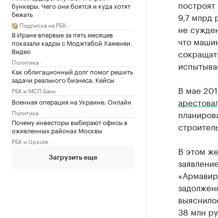
построят 
бункеры. Чего они боятся и куда хотят
бежать
9,7 млрд 
Подписка на РБК
не сужден
В Иране впервые за пять месяцев
что машин
показали кадры с Моджтабой Хаменеи.
Видео
сокращать
Политика
испытыва
Как облигационный долг помог решить
задачи реального бизнеса. Кейсы
В мае 201
РБК и МСП Банк
арестова
Военная операция на Украине. Онлайн
Политика
планирова
Почему инвесторы выбирают офисы в
строител
оживленных районах Москвы
РБК и Upside
В этом ж
Загрузить еще
заявлени
«Армавир
задолженн
выяснилос
38 млн ру