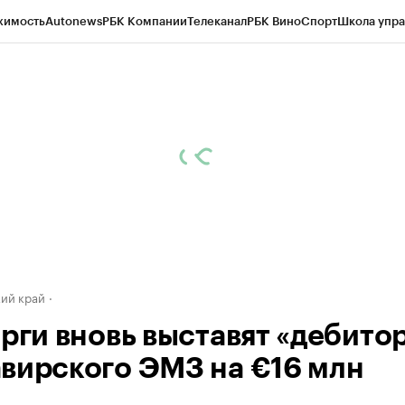
жимость
Autonews
РБК Компании
Телеканал
РБК Вино
Спорт
Школа упра
д
Стиль
Крипто
РБК Бизнес-среда
Дискуссионный клуб
Исследования
К
а контрагентов
Политика
Экономика
Бизнес
Технологии и медиа
Фина
ий край
орги вновь выставят «дебито
вирского ЭМЗ на €16 млн