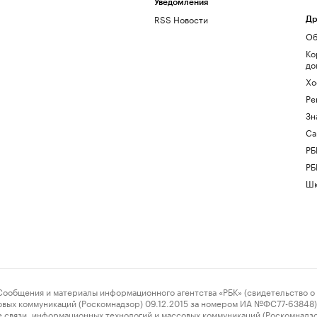
Уведомления
RSS Новости
Др
Об
Ко
до
Хо
Ре
Зн
Са
РБ
РБ
Шк
ения и материалы информационного агентства «РБК» (свидетельство о 
овых коммуникаций (Роскомнадзор) 09.12.2015 за номером ИА №ФС77-63848) 
 связи, информационных технологий и массовых коммуникаций (Роскомнадз