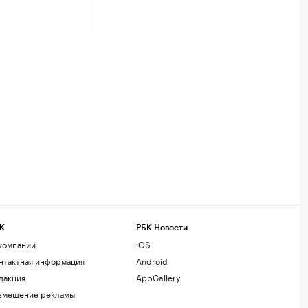
К
РБК Новости
компании
iOS
нтактная информация
Android
дакция
AppGallery
змещение рекламы