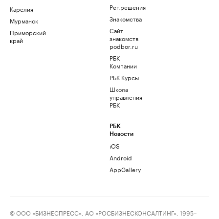
Рег.решения
Карелия
Знакомства
Мурманск
Сайт
Приморский
знакомств
край
podbor.ru
РБК
Компании
РБК Курсы
Школа
управления
РБК
РБК
Новости
iOS
Android
AppGallery
© ООО «БИЗНЕСПРЕСС», АО «РОСБИЗНЕСКОНСАЛТИНГ», 1995–