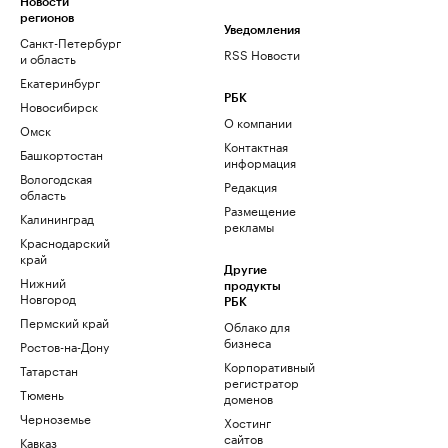
Новости
регионов
Уведомления
Санкт-Петербург
RSS Новости
и область
Екатеринбург
РБК
Новосибирск
О компании
Омск
Контактная
Башкортостан
информация
Вологодская
Редакция
область
Размещение
Калининград
рекламы
Краснодарский
край
Другие
Нижний
продукты
Новгород
РБК
Пермский край
Облако для
бизнеса
Ростов-на-Дону
Корпоративный
Татарстан
регистратор
Тюмень
доменов
Черноземье
Хостинг
сайтов
Кавказ