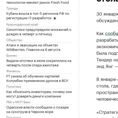
технологии меняют рынок Fresh Food
Тренды
30 января
Кубань вошла в топ-5 регионов РФ по
регистрации IТ-разработок
обсужден
Краснодарский край
Синоптики предупредили москвичей о
Как
сообщ
дождях в четверг и пятницу
разрабаты
Общество
Атаки и эвакуации на объектах
экономиче
Wildberries. Главное на 6 августа
была под
Бизнес
Тендер н
Выдачи ипотеки в июле сократились на
четверть после спада ажиотажа
энд Янг —
Финансы
FT узнала об обучении картелей
В январе-
Колумбии применению дронов в ВСУ
стола, гд
Политика
пространс
Как объяснить инвесторам, почему они
могут доверять деньги компании
человечес
РБК и МСП Банк
Одесские власти сообщили о пожаре
«Стратеги
на сухогрузе в Черном море
Политика