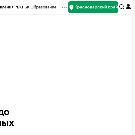
Краснодарский край
вления РБК
РБК Образование
редитные рейтинги
Франшизы
нсы
Рынок наличной валюты
до
лых