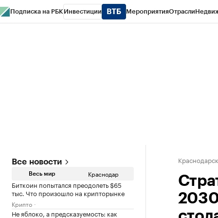
Подписка на РБК
Инвестиции
Мероприятия
Отрасли
Недви
РБК Курсы
РБК Life
Тренды
Визионеры
Национальные проекты
Горо
Газета
Спецпроекты СПб
Конференции СПб
Спецпроекты
Проверк
Краснодарск
Все новости
Краснодар
Весь мир
Стра
Биткоин попытался преодолеть $65
тыс. Что произошло на крипторынке
2030
Крипто
Не яблоко, а предсказуемость: как
стол