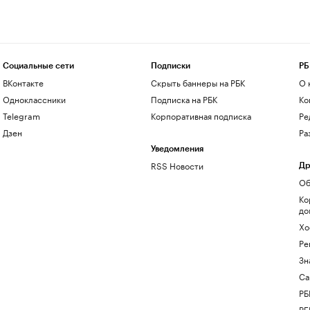
Социальные сети
Подписки
РБ
ВКонтакте
Скрыть баннеры на РБК
О 
Одноклассники
Подписка на РБК
Ко
Telegram
Корпоративная подписка
Ре
Дзен
Ра
Уведомления
RSS Новости
Др
Об
Ко
до
Хо
Ре
Зн
Са
РБ
РБ