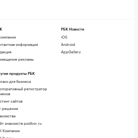
К
РБК Новости
компании
iOS
нтактная информация
Android
дакция
AppGallery
змещение рекламы
угие продукты РБК
лако для бизнеса
рпоративный регистратор
менов
стинг сайтов
г.решения
акомства
йт знакомств podbor.ru
К Компании
К Курсы