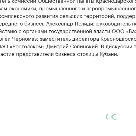
тель комиссии Общественной палаты Краснодарског
сам экономики, промышленного и агропромышленно
комплексного развития сельских территорий, подде
среднего бизнеса Александр Полиди; руководитель п
йствию с органами государственной власти ООО «Ба
ргей Черномаз; заместитель директора Краснодарск
ПАО «Ростелеком» Дмитрий Сопинский. В дискуссии 
астие представители бизнеса столицы Кубани.