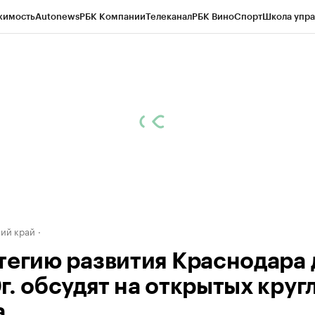
жимость
Autonews
РБК Компании
Телеканал
РБК Вино
Спорт
Школа упра
д
Стиль
Крипто
РБК Бизнес-среда
Дискуссионный клуб
Исследования
К
а контрагентов
Политика
Экономика
Бизнес
Технологии и медиа
Фина
ий край
тегию развития Краснодара 
г. обсудят на открытых круг
а