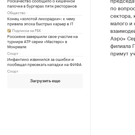
председа
Роскачество сообщило о кишечной
палочке в бургерах пяти ресторанов
по вопро
Общество
сектора, 
Конец «золотой лихорадки»: к чему
малого и 
привела эпоха быстрых карьер в IT
взаимоде
Подписка на РБК
Россияне завершили свое участие на
Аэро» Се
турнире ATP серии «Мастерс» в
филиала 
Монреале
примут уч
Спорт
Инфантино извинился за ошибки и
пообещал пресекать нападки на ФИФА
Спорт
Загрузить еще