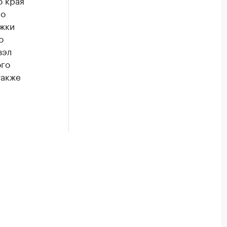
о края
го
ржки
о
зэл
ого
также