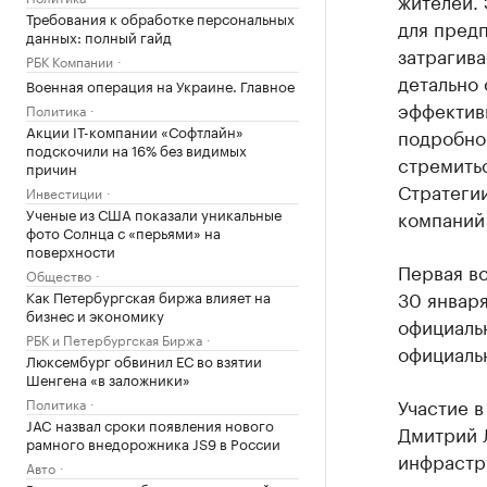
жителей. 
Требования к обработке персональных
для предп
данных: полный гайд
затрагива
РБК Компании
детально 
Военная операция на Украине. Главное
эффективн
Политика
Акции IT-компании «Софтлайн»
подробно 
подскочили на 16% без видимых
стремить
причин
Стратеги
Инвестиции
Ученые из США показали уникальные
компаний
фото Солнца с «перьями» на
поверхности
Первая в
Общество
30 январ
Как Петербургская биржа влияет на
бизнес и экономику
официаль
РБК и Петербургская Биржа
официаль
Люксембург обвинил ЕС во взятии
Шенгена «в заложники»
Участие в
Политика
JAC назвал сроки появления нового
Дмитрий 
рамного внедорожника JS9 в России
инфрастру
Авто