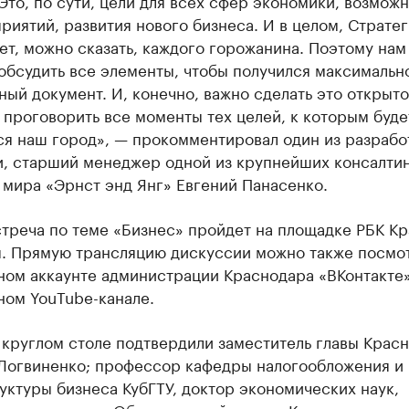
Это, по сути, цели для всех сфер экономики, возмож
риятий, развития нового бизнеса. И в целом, Стратег
ет, можно сказать, каждого горожанина. Поэтому нам
обсудить все элементы, чтобы получился максимальн
ый документ. И, конечно, важно сделать это открыто
проговорить все моменты тех целей, к которым буде
ся наш город», — прокомментировал один из разрабо
и, старший менеджер одной из крупнейших консалти
 мира «Эрнст энд Янг» Евгений Панасенко.
стреча по теме «Бизнес» пройдет на площадке РБК К
я. Прямую трансляцию дискуссии можно также посмот
ном аккаунте администрации Краснодара «ВКонтакте»
ном YouTube-канале.
 круглом столе подтвердили заместитель главы Крас
Логвиненко; профессор кафедры налогообложения и
ктуры бизнеса КубГТУ, доктор экономических наук,