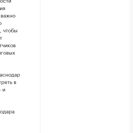
ности
ия
 важно
о
, чтобы
т
тчиков
нговых
раснодар
реть в
 и
нодара