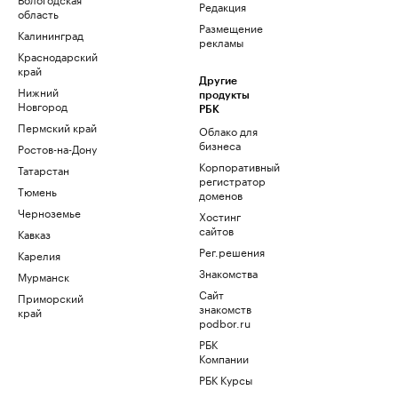
Редакция
область
Размещение
Калининград
рекламы
Краснодарский
край
Другие
Нижний
продукты
Новгород
РБК
Пермский край
Облако для
бизнеса
Ростов-на-Дону
Корпоративный
Татарстан
регистратор
Тюмень
доменов
Черноземье
Хостинг
сайтов
Кавказ
Рег.решения
Карелия
Знакомства
Мурманск
Сайт
Приморский
знакомств
край
podbor.ru
РБК
Компании
РБК Курсы