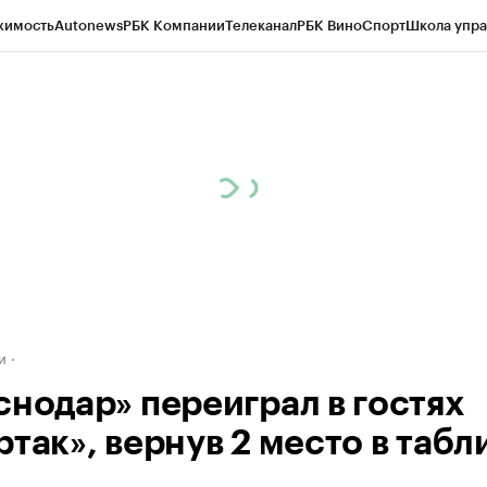
жимость
Autonews
РБК Компании
Телеканал
РБК Вино
Спорт
Школа упра
д
Стиль
Крипто
РБК Бизнес-среда
Дискуссионный клуб
Исследования
К
а контрагентов
Политика
Экономика
Бизнес
Технологии и медиа
Фина
и
снодар» переиграл в гостях
так», вернув 2 место в табл