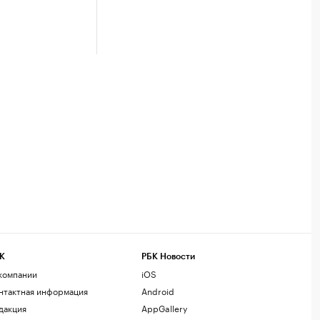
К
РБК Новости
компании
iOS
нтактная информация
Android
дакция
AppGallery