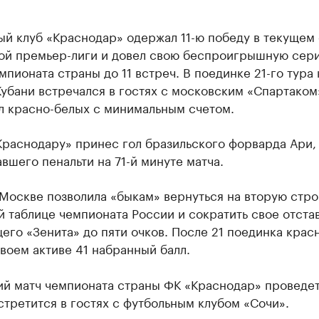
ый клуб «Краснодар» одержал 11-ю победу в текущем
ой премьер-лиги и довел свою беспроигрышную сер
мпионата страны до 11 встреч. В поединке 21-го тура 
убани встречался в гостях с московским «Спартаком
л красно-белых с минимальным счетом.
Краснодару» принес гол бразильского форварда Ари,
вшего пенальти на 71-й минуте матча.
Москве позволила «быкам» вернуться на вторую стро
 таблице чемпионата России и сократить свое отста
го «Зенита» до пяти очков. После 21 поединка кра
воем активе 41 набранный балл.
й матч чемпионата страны ФК «Краснодар» проведет
стретится в гостях с футбольным клубом «Сочи».