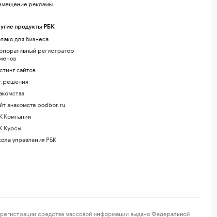
змещение рекламы
угие продукты РБК
лако для бизнеса
рпоративный регистратор
менов
стинг сайтов
г.решения
акомства
йт знакомств podbor.ru
К Компании
К Курсы
ола управления РБК
регистрации средства массовой информации выдано Федеральной