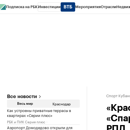
Подписка на РБК
Инвестиции
Мероприятия
Отрасли
Недви
РБК Курсы
РБК Life
Тренды
Визионеры
Национальные проекты
Горо
Газета
Спецпроекты СПб
Конференции СПб
Спецпроекты
Проверк
Спорт Кубан
Все новости
Краснодар
Весь мир
«Кра
Как устроены приватные террасы в
квартирах «Серии плюс»
«Спар
РБК и ПИК Серия плюс
Аэропорт Домодедово открыли для
РПЛ