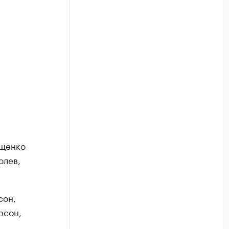
Ещенко
олев,
сон,
рсон,