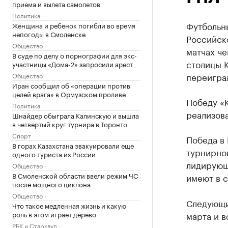
приема и вылета самолетов
Политика
Футбольн
Женщина и ребенок погибли во время
непогоды в Смоленске
Российск
Общество
матчах че
В суде по делу о порнографии для экс-
столицы К
участницы «Дома-2» запросили арест
переигра
Общество
Иран сообщил об «операции против
целей врага» в Ормузском проливе
Победу «
Политика
реализова
Шнайдер обыграла Калинскую и вышла
в четвертый круг турнира в Торонто
Спорт
Победа в 
В горах Казахстана эвакуировали еще
турнирной
одного туриста из России
лидирующе
Общество
В Смоленской области ввели режим ЧС
имеют в с
после мощного циклона
Общество
Следующи
Что такое медленная жизнь и какую
роль в этом играет дерево
марта и в
РБК и Старквуд