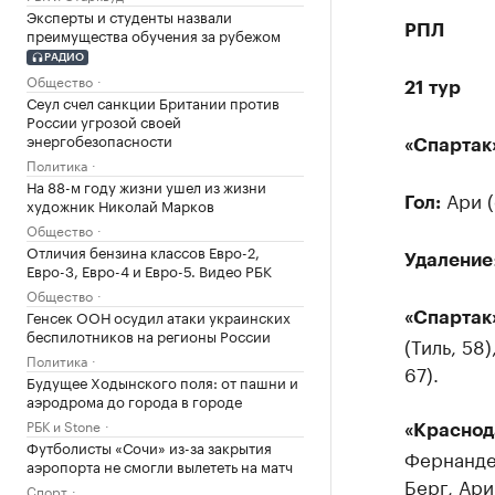
Эксперты и студенты назвали
РПЛ
преимущества обучения за рубежом
РАДИО
Общество
21 тур
Сеул счел санкции Британии против
России угрозой своей
энергобезопасности
«Спартак
Политика
На 88-м году жизни ушел из жизни
Ари (с
художник Николай Марков
Гол:
Общество
Отличия бензина классов Евро-2,
Удаление
Евро-3, Евро-4 и Евро-5. Видео РБК
Общество
Генсек ООН осудил атаки украинских
«Спартак
беспилотников на регионы России
(Тиль, 58
Политика
67).
Будущее Ходынского поля: от пашни и
аэродрома до города в городе
РБК и Stone
«Краснод
Футболисты «Сочи» из-за закрытия
Фернандеш
аэропорта не смогли вылететь на матч
Берг, Ари
Спорт