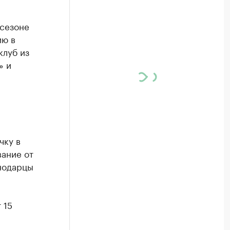
 сезоне
ию в
клуб из
» и
чку в
вание от
снодарцы
 15