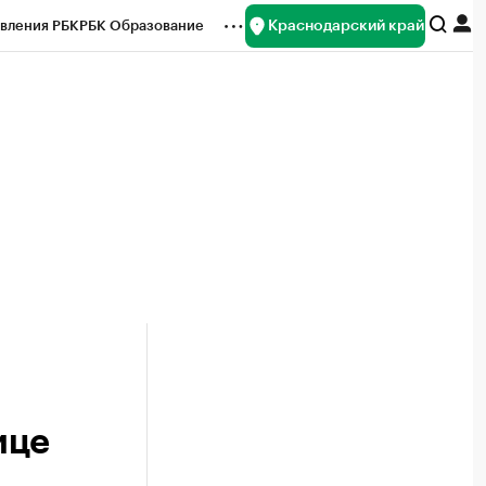
Краснодарский край
вления РБК
РБК Образование
редитные рейтинги
Франшизы
нсы
Рынок наличной валюты
ице