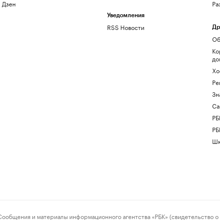
Дзен
Ра
Уведомления
RSS Новости
Др
Об
Ко
до
Хо
Ре
Зн
Са
РБ
РБ
Шк
ения и материалы информационного агентства «РБК» (свидетельство о 