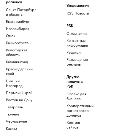
регионов
Уведомления
Санкт-Петербург
RSS Новости
и область
Екатеринбург
РБК
Новосибирск
О компании
Омск
Контактная
Башкортостан
информация
Вологодская
Редакция
область
Размещение
Калининград
рекламы
Краснодарский
край
Другие
Нижний
продукты
Новгород
РБК
Пермский край
Облако для
бизнеса
Ростов-на-Дону
Корпоративный
Татарстан
регистратор
Тюмень
доменов
Черноземье
Хостинг
сайтов
Кавказ