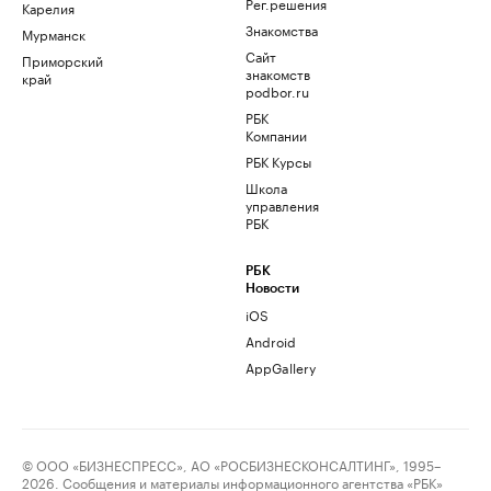
Рег.решения
Карелия
Знакомства
Мурманск
Сайт
Приморский
знакомств
край
podbor.ru
РБК
Компании
РБК Курсы
Школа
управления
РБК
РБК
Новости
iOS
Android
AppGallery
© ООО «БИЗНЕСПРЕСС», АО «РОСБИЗНЕСКОНСАЛТИНГ», 1995–
2026. Сообщения и материалы информационного агентства «РБК»