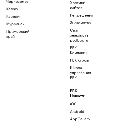
Черноземье
Хостинг
сайтов
Кавказ
Рег.решения
Карелия
Знакомства
Мурманск
Сайт
Приморский
знакомств
край
podbor.ru
РБК
Компании
РБК Курсы
Школа
управления
РБК
РБК
Новости
iOS
Android
AppGallery