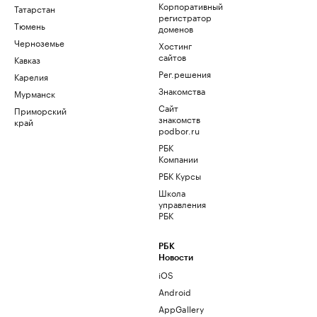
Корпоративный
Татарстан
регистратор
Тюмень
доменов
Черноземье
Хостинг
сайтов
Кавказ
Рег.решения
Карелия
Знакомства
Мурманск
Сайт
Приморский
знакомств
край
podbor.ru
РБК
Компании
РБК Курсы
Школа
управления
РБК
РБК
Новости
iOS
Android
AppGallery