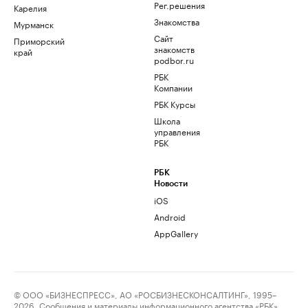
Рег.решения
Карелия
Знакомства
Мурманск
Сайт
Приморский
знакомств
край
podbor.ru
РБК
Компании
РБК Курсы
Школа
управления
РБК
РБК
Новости
iOS
Android
AppGallery
© ООО «БИЗНЕСПРЕСС», АО «РОСБИЗНЕСКОНСАЛТИНГ», 1995–
2026. Сообщения и материалы информационного агентства «РБК»