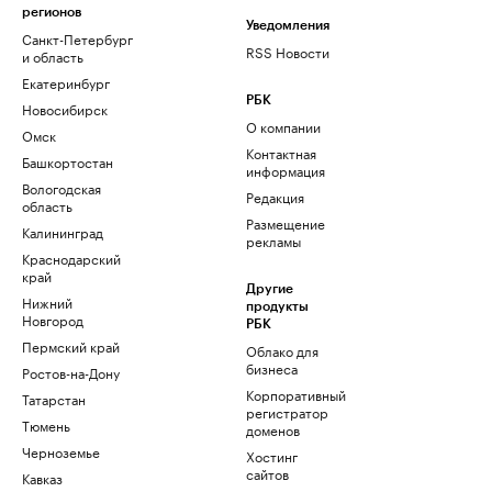
регионов
Уведомления
Санкт-Петербург
RSS Новости
и область
Екатеринбург
РБК
Новосибирск
О компании
Омск
Контактная
Башкортостан
информация
Вологодская
Редакция
область
Размещение
Калининград
рекламы
Краснодарский
край
Другие
Нижний
продукты
Новгород
РБК
Пермский край
Облако для
бизнеса
Ростов-на-Дону
Корпоративный
Татарстан
регистратор
Тюмень
доменов
Черноземье
Хостинг
сайтов
Кавказ