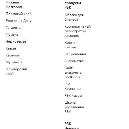
Нижний
продукты
Новгород
РБК
Пермский край
Облако для
бизнеса
Ростов-на-Дону
Корпоративный
Татарстан
регистратор
Тюмень
доменов
Черноземье
Хостинг
сайтов
Кавказ
Рег.решения
Карелия
Знакомства
Мурманск
Сайт
Приморский
знакомств
край
podbor.ru
РБК
Компании
РБК Курсы
Школа
управления
РБК
РБК
Новости