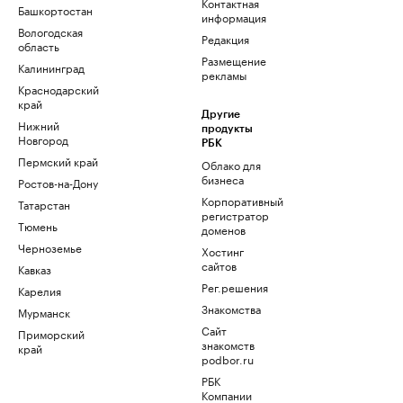
Контактная
Башкортостан
информация
Вологодская
Редакция
область
Размещение
Калининград
рекламы
Краснодарский
край
Другие
Нижний
продукты
Новгород
РБК
Пермский край
Облако для
бизнеса
Ростов-на-Дону
Корпоративный
Татарстан
регистратор
Тюмень
доменов
Черноземье
Хостинг
сайтов
Кавказ
Рег.решения
Карелия
Знакомства
Мурманск
Сайт
Приморский
знакомств
край
podbor.ru
РБК
Компании