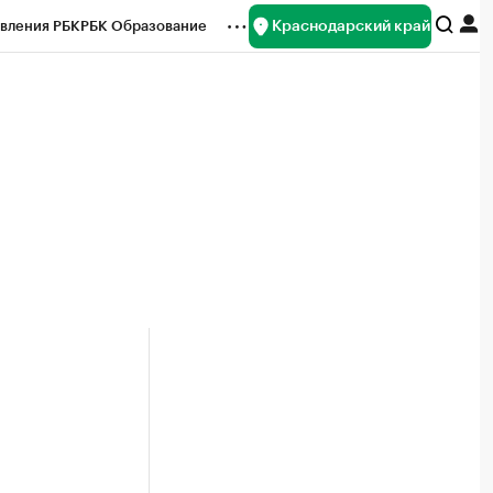
Краснодарский край
вления РБК
РБК Образование
редитные рейтинги
Франшизы
нсы
Рынок наличной валюты
а