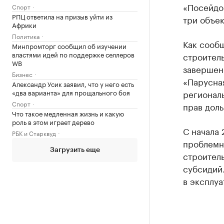
«Посейдон
Спорт
РПЦ ответила на призыв уйти из
три объе
Африки
Политика
Как сооб
Минпромторг сообщил об изучении
властями идей по поддержке селлеров
строител
WB
завершен
Бизнес
«Парусная
Александр Усик заявил, что у него есть
«два варианта» для прощального боя
регионал
Спорт
прав доль
Что такое медленная жизнь и какую
роль в этом играет дерево
С начала
РБК и Старквуд
проблемн
Загрузить еще
строитель
субсидий.
в эксплуа