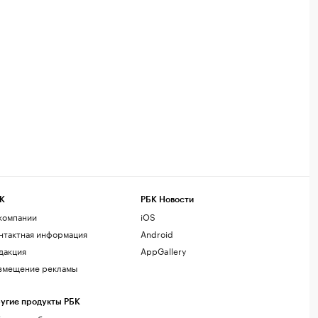
К
РБК Новости
компании
iOS
нтактная информация
Android
дакция
AppGallery
змещение рекламы
угие продукты РБК