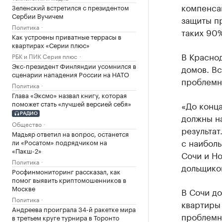
компенса
Зеленский встретился с президентом
Сербии Вучичем
защиты пр
Политика
таких 90%
Как устроены приватные террасы в
квартирах «Серии плюс»
В Краснод
РБК и ПИК Серия плюс
Экс-президент Финляндии усомнился в
домов. Вс
сценарии нападения России на НАТО
проблемны
Политика
Глава «Эксмо» назвал книгу, которая
поможет стать «лучшей версией себя»
«До конца
РАДИО
должны на
Общество
результат
Мадьяр ответил на вопрос, останется
с наибол
ли «Росатом» подрядчиком на
«Пакш-2»
Сочи и Но
Политика
дольщико
Росфинмониторинг рассказал, как
помог выявить криптомошенников в
Москве
В Сочи до
Политика
квартиры 
Андреева проиграла 34-й ракетке мира
проблемн
в третьем круге турнира в Торонто