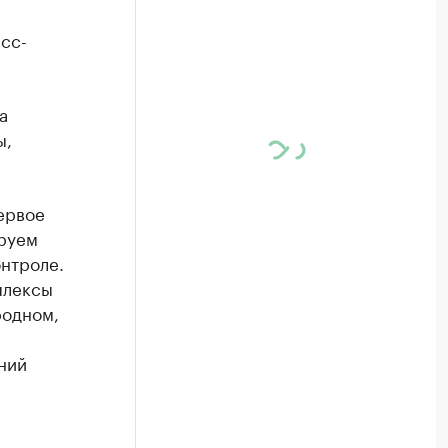
сс-
а
ы,
ервое
ируем
онтроле.
плексы
родном,
ний