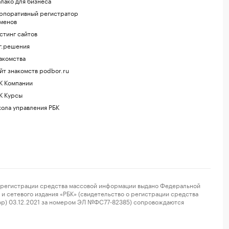
лако для бизнеса
рпоративный регистратор
менов
стинг сайтов
г.решения
акомства
йт знакомств podbor.ru
К Компании
К Курсы
ола управления РБК
регистрации средства массовой информации выдано Федеральной
и сетевого издания «РБК» (свидетельство о регистрации средства
ор) 03.12.2021 за номером ЭЛ №ФС77-82385) сопровождаются