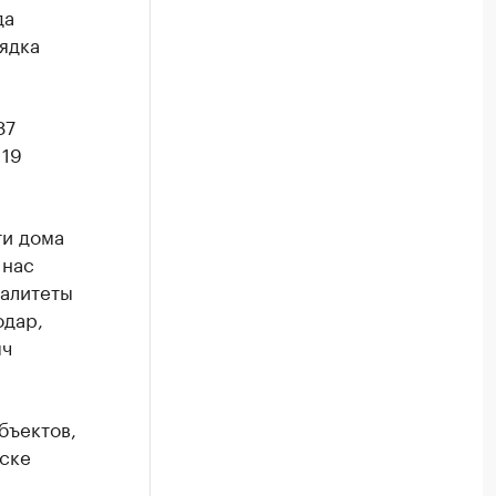
да
ядка
87
119
ти дома
 нас
палитеты
одар,
яч
бъектов,
йске