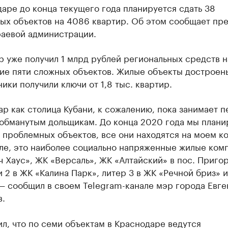
аре до конца текущего года планируется сдать 38
ых объектов на 4086 квартир. Об этом сообщает пре
раевой администрации.
 уже получил 1 млрд рублей региональных средств н
ие пяти сложных объектов. Жилые объекты достроен
ики получили ключи от 1,8 тыс. квартир.
р как столица Кубани, к сожалению, пока занимает п
 обманутым дольщикам. До конца 2020 года мы план
 проблемных объектов, все они находятся на моем к
сле, это наиболее социально напряженные жилые ком
 Хаус», ЖК «Версаль», ЖК «Алтайский» в пос. Приго
и 2 в ЖК «Калина Парк», литер 3 в ЖК «Речной бриз» и
— сообщил в своем Telegram-канале мэр города Евге
.
л, что по семи объектам в Краснодаре ведутся