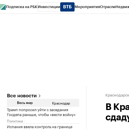
Подписка на РБК
Инвестиции
Мероприятия
Отрасли
Недви
РБК Курсы
РБК Life
Тренды
Визионеры
Национальные проекты
Горо
Газета
Спецпроекты СПб
Конференции СПб
Спецпроекты
Проверк
Краснодарск
Все новости
Краснодар
Весь мир
В Кр
Трамп попросил уйти с заседания
Госдепа раньше, чтобы «вести войну»
сдад
Политика
Испания ввела контроль на границе