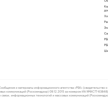
Об
Ко
до
Хо
Ре
Зн
Са
РБ
РБ
Шк
ения и материалы информационного агентства «РБК» (свидетельство о 
овых коммуникаций (Роскомнадзор) 09.12.2015 за номером ИА №ФС77-63848) 
 связи, информационных технологий и массовых коммуникаций (Роскомнадз