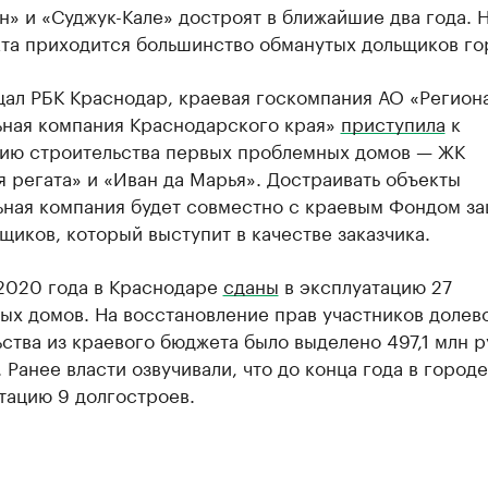
» и «Суджук-Кале» достроят в ближайшие два года. Н
кта приходится большинство обманутых дольщиков го
щал РБК Краснодар, краевая госкомпания АО «Регион
ьная компания Краснодарского края»
приступила
к
ию строительства первых проблемных домов — ЖК
 регата» и «Иван да Марья». Достраивать объекты
ьная компания будет совместно с краевым Фондом з
щиков, который выступит в качестве заказчика.
 2020 года в Краснодаре
сданы
в эксплуатацию 27
ых домов. На восстановление прав участников долев
ства из краевого бюджета было выделено 497,1 млн р
 Ранее власти озвучивали, что до конца года в город
тацию 9 долгостроев.