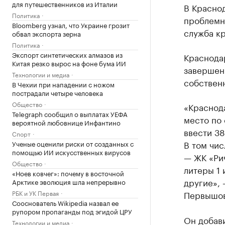
для путешественников из Италии
В Краснод
Политика
проблемн
Bloomberg узнал, что Украине грозит
служба к
обвал экспорта зерна
Политика
Экспорт синтетических алмазов из
Краснодар
Китая резко вырос на фоне бума ИИ
завершен
Технологии и медиа
собственн
В Чехии при нападении с ножом
пострадали четыре человека
Общество
«Краснода
Telegraph сообщил о выплатах УЕФА
место по
вероятной любовнице Инфантино
ввести 38
Спорт
В том чи
Ученые оценили риски от созданных с
помощью ИИ искусственных вирусов
— ЖК «Рич
Общество
литеры 1 
«Ноев ковчег»: почему в восточной
другие», 
Арктике эволюция шла непрерывно
РБК и УК Первая
Первышов
Сооснователь Wikipedia назвал ее
рупором пропаганды под эгидой ЦРУ
Он добави
Технологии и медиа