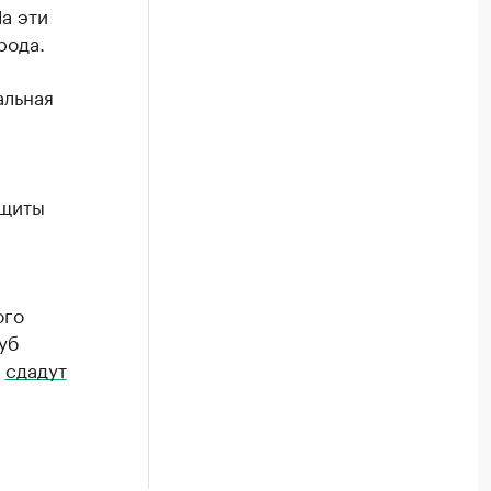
а эти
рода.
альная
ащиты
ого
уб
е
сдадут