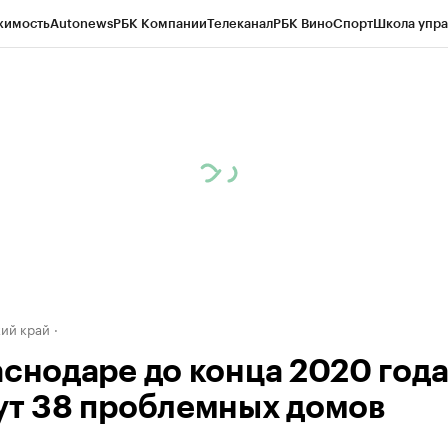
жимость
Autonews
РБК Компании
Телеканал
РБК Вино
Спорт
Школа упра
д
Стиль
Крипто
РБК Бизнес-среда
Дискуссионный клуб
Исследования
К
а контрагентов
Политика
Экономика
Бизнес
Технологии и медиа
Фина
ий край
аснодаре до конца 2020 год
ут 38 проблемных домов