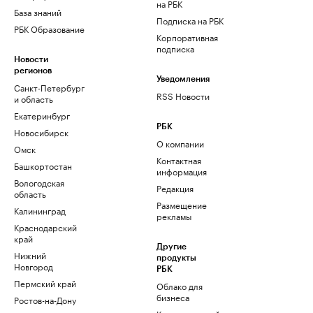
на РБК
База знаний
Подписка на РБК
РБК Образование
Корпоративная
подписка
Новости
регионов
Уведомления
Санкт-Петербург
RSS Новости
и область
Екатеринбург
РБК
Новосибирск
О компании
Омск
Контактная
Башкортостан
информация
Вологодская
Редакция
область
Размещение
Калининград
рекламы
Краснодарский
край
Другие
Нижний
продукты
Новгород
РБК
Пермский край
Облако для
бизнеса
Ростов-на-Дону