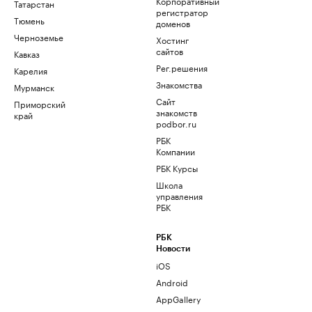
Корпоративный
Татарстан
регистратор
Тюмень
доменов
Черноземье
Хостинг
сайтов
Кавказ
Рег.решения
Карелия
Знакомства
Мурманск
Сайт
Приморский
знакомств
край
podbor.ru
РБК
Компании
РБК Курсы
Школа
управления
РБК
РБК
Новости
iOS
Android
AppGallery