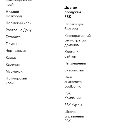
край
Другие
Нижний
продукты
Новгород
РБК
Пермский край
Облако для
бизнеса
Ростов-на-Дону
Корпоративный
Татарстан
регистратор
Тюмень
доменов
Черноземье
Хостинг
сайтов
Кавказ
Рег.решения
Карелия
Знакомства
Мурманск
Сайт
Приморский
знакомств
край
podbor.ru
РБК
Компании
РБК Курсы
Школа
управления
РБК