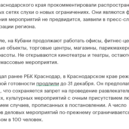
раснодарского края прокомментировали распростра
х сетях слухи о новых ограничениях. Они являются 
ния мероприятий не предвидится, заявили в пресс-с
рации региона.
ле, на Кубани продолжают работать офисы, фитнес-ц
ые объекты, торговые центры, магазины, парикмахер
асоты. Не открываются кинотеатры и театры, остают
 массовые мероприятия.
щал ранее РБК Краснодар, в Краснодарском крае ре
ой готовности
продлили
до 31 декабря. Он предполаг
, что сохраняется запрет на проведение развлекател
х, культурных мероприятий с очным присутствием лю
ем случаев, прописанных в постановлении. А число
ов деловых мероприятий по-прежнему ограничиваетс
ом в 100 человек.