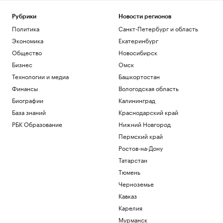
кибератаке
Спорт
Рубрики
Новости регионов
Жизнь с видом на пруд или реку:
Политика
Санкт-Петербург и область
подборка жилья у набережных и
Экономика
Екатеринбург
пляжей
Общество
Новосибирск
РБК и ПИК Серия плюс
В Железногорске ввели режим ЧС из-за
Бизнес
Омск
отсутствия воды
Технологии и медиа
Башкортостан
Общество
Финансы
Вологодская область
«Аэрофлот» назвал дату
Биографии
Калининград
возобновления ежедневных рейсов в
Абу-Даби
База знаний
Краснодарский край
Общество
РБК Образование
Нижний Новгород
Лидеры сборной России по гимнастике
Пермский край
не получили визы на ЧЕ в Хорватии
Ростов-на-Дону
Спорт
Татарстан
Загрузить еще
Тюмень
Черноземье
Кавказ
Карелия
Мурманск