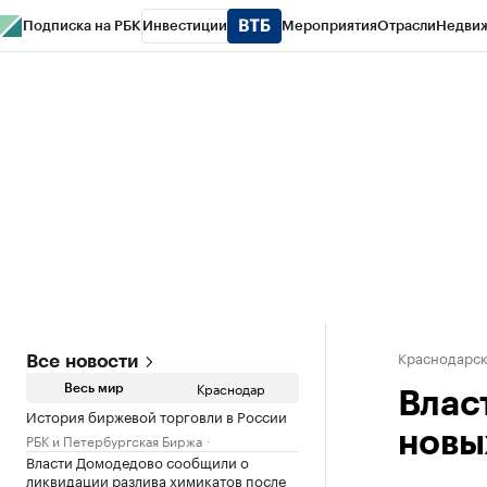
Подписка на РБК
Инвестиции
Мероприятия
Отрасли
Недви
РБК Курсы
РБК Life
Тренды
Визионеры
Национальные проекты
Горо
Газета
Спецпроекты СПб
Конференции СПб
Спецпроекты
Проверк
Краснодарск
Все новости
Краснодар
Весь мир
Влас
История биржевой торговли в России
новы
РБК и Петербургская Биржа
Власти Домодедово сообщили о
ликвидации разлива химикатов после