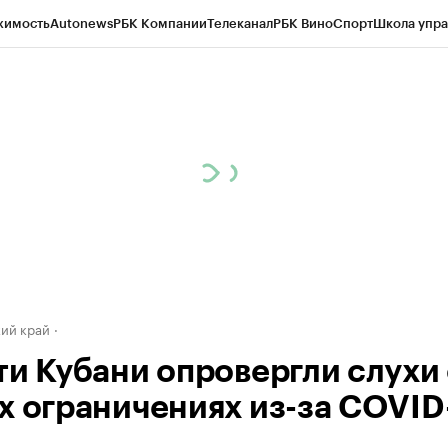
жимость
Autonews
РБК Компании
Телеканал
РБК Вино
Спорт
Школа упра
д
Стиль
Крипто
РБК Бизнес-среда
Дискуссионный клуб
Исследования
К
а контрагентов
Политика
Экономика
Бизнес
Технологии и медиа
Фина
ий край
ти Кубани опровергли слухи
х ограничениях из-за COVID