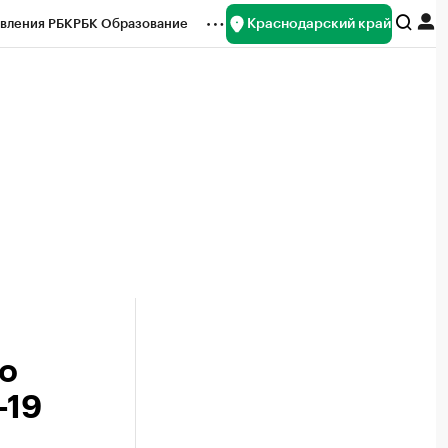
Краснодарский край
вления РБК
РБК Образование
редитные рейтинги
Франшизы
нсы
Рынок наличной валюты
 о
-19