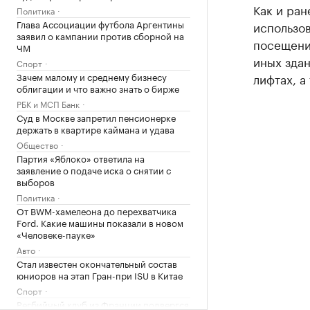
Как и ран
Политика
Глава Ассоциации футбола Аргентины
использов
заявил о кампании против сборной на
посещении
ЧМ
иных здан
Спорт
Зачем малому и среднему бизнесу
лифтах, а
облигации и что важно знать о бирже
РБК и МСП Банк
Суд в Москве запретил пенсионерке
держать в квартире каймана и удава
Общество
Партия «Яблоко» ответила на
заявление о подаче иска о снятии с
выборов
Политика
От BWM-хамелеона до перехватчика
Ford. Какие машины показали в новом
«Человеке-пауке»
Авто
Стал известен окончательный состав
юниоров на этап Гран-при ISU в Китае
Спорт
Регбийный клуб из Франции подвергся