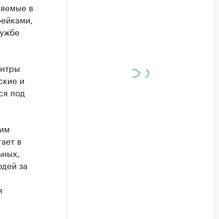
няемые в
фейками,
лужбе
ентры
ские и
ся под
жим
ает в
ьных,
дей за
я