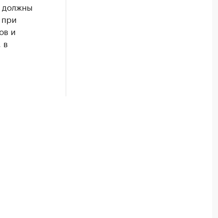
, должны
 при
ов и
 в