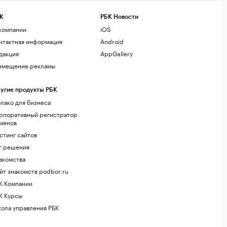
К
РБК Новости
компании
iOS
нтактная информация
Android
дакция
AppGallery
змещение рекламы
угие продукты РБК
лако для бизнеса
рпоративный регистратор
менов
стинг сайтов
г.решения
акомства
йт знакомств podbor.ru
К Компании
К Курсы
ола управления РБК