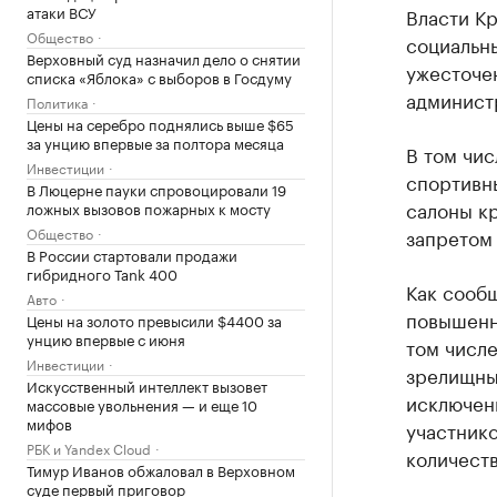
атаки ВСУ
Власти К
Общество
социальны
Верховный суд назначил дело о снятии
ужесточе
списка «Яблока» с выборов в Госдуму
админист
Политика
Цены на серебро поднялись выше $65
за унцию впервые за полтора месяца
В том чис
Инвестиции
спортивн
В Люцерне пауки спровоцировали 19
салоны кр
ложных вызовов пожарных к мосту
Общество
запретом
В России стартовали продажи
гибридного Tank 400
Как сооб
Авто
повышенн
Цены на золото превысили $4400 за
унцию впервые с июня
том числе
Инвестиции
зрелищны
Искусственный интеллект вызовет
исключени
массовые увольнения — и еще 10
мифов
участник
РБК и Yandex Cloud
количеств
Тимур Иванов обжаловал в Верховном
суде первый приговор