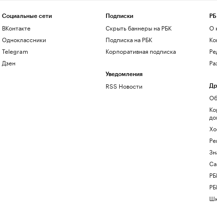
Социальные сети
Подписки
РБ
ВКонтакте
Скрыть баннеры на РБК
О 
Одноклассники
Подписка на РБК
Ко
Telegram
Корпоративная подписка
Ре
Дзен
Ра
Уведомления
RSS Новости
Др
Об
Ко
до
Хо
Ре
Зн
Са
РБ
РБ
Шк