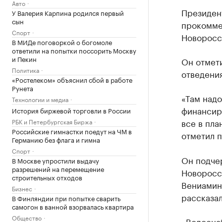
Авто
Президен
У Валерия Карпина родился первый
сын
прокомме
Спорт
Новоросс
В МИДе поговоркой о богомоле
ответили на попытки поссорить Москву
и Пекин
Он отмети
Политика
отведения
«Ростелеком» объяснил сбой в работе
Рунета
«Там надо
Технологии и медиа
финансиро
История биржевой торговли в России
все в пла
РБК и Петербургская Биржа
Российские гимнастки поедут на ЧМ в
отметил п
Германию без флага и гимна
Спорт
Он подче
В Москве упростили выдачу
разрешений на перемещение
Новоросси
строительных отходов
Вениамин
Бизнес
рассказал
В Финляндии при попытке сварить
самогон в ванной взорвалась квартира
Общество
«Водоснаб