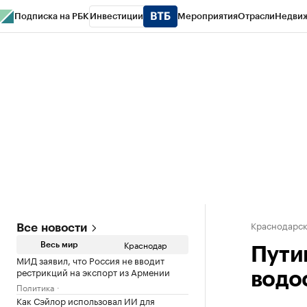
Подписка на РБК
Инвестиции
Мероприятия
Отрасли
Недви
РБК Курсы
РБК Life
Тренды
Визионеры
Национальные проекты
Горо
Газета
Спецпроекты СПб
Конференции СПб
Спецпроекты
Проверк
Краснодарск
Все новости
Краснодар
Весь мир
Пути
МИД заявил, что Россия не вводит
рестрикций на экспорт из Армении
водо
Политика
Как Сэйлор использовал ИИ для