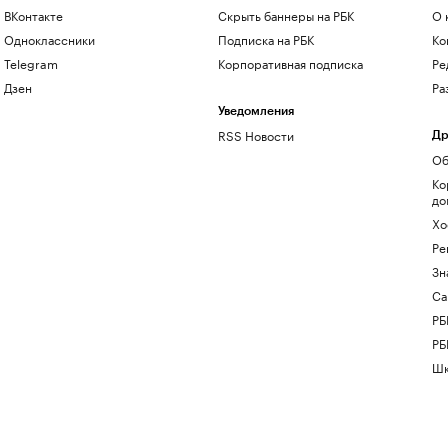
ВКонтакте
Скрыть баннеры на РБК
О 
Одноклассники
Подписка на РБК
Ко
Telegram
Корпоративная подписка
Ре
Дзен
Ра
Уведомления
RSS Новости
Др
Об
Ко
до
Хо
Ре
Зн
Са
РБ
РБ
Шк