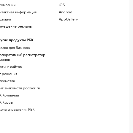
компании
iOS
нтактная информация
Android
дакция
AppGallery
змещение рекламы
угие продукты РБК
лако для бизнеса
рпоративный регистратор
менов
стинг сайтов
г.решения
акомства
йт знакомств podbor.ru
К Компании
К Курсы
ола управления РБК