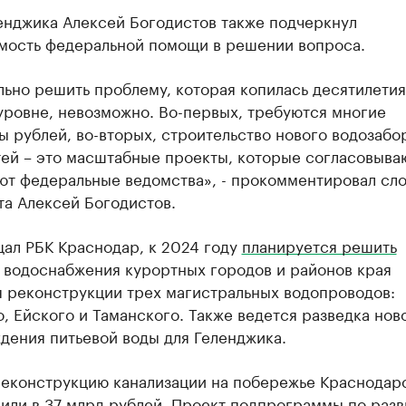
енджика Алексей Богодистов также подчеркнул
мость федеральной помощи в решении вопроса.
ьно решить проблему, которая копилась десятилетия
уровне, невозможно. Во-первых, требуются многие
 рублей, во-вторых, строительство нового водозабо
тей – это масштабные проекты, которые согласовыва
ют федеральные ведомства», - прокомментировал сло
та Алексей Богодистов.
щал РБК Краснодар, к 2024 году
планируется решить
 водоснабжения курортных городов и районов края
я реконструкции трех магистральных водопроводов:
, Ейского и Таманского. Также ведется разведка нов
дения питьевой воды для Геленджика.
реконструкцию канализации на побережье Краснодар
или
в 37 млрд рублей. Проект подпрограммы по раз