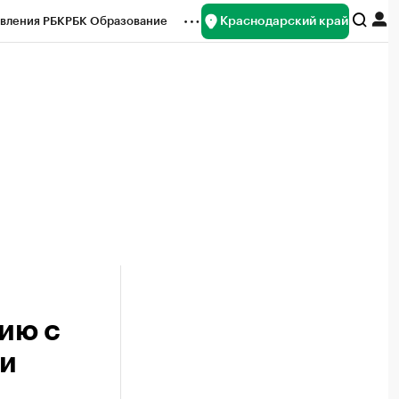
Краснодарский край
вления РБК
РБК Образование
редитные рейтинги
Франшизы
нсы
Рынок наличной валюты
ию с
ни