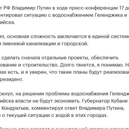
т РФ Владимир Путин в ходе пресс-конференции 17 д
нтировал ситуацию с водоснабжением Геленджика и
ийска.
л, основная сложность заключается в единой систем
 ливневой канализации и городской.
 сделать сначала отдельные проекты, обеспечить
вание и строительство. Долго тянется, я понимаю. Н
нах есть, и я уверен, что такие планы будут реализов
резидент.
ркнул, на решении проблемы водоснабжения Гелендж
йска власти не будут экономить. Губернатор Кубани
 Кондратьев, комментируя ответ Владимира Путина,
 о текущей ситуации с водой в этих городах.
жение этих городов в значительной степени зависит