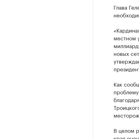
Глава Гел
необходи
«Кардинал
местном 
миллиарды
новых се
утвержда
президен
Как сооб
проблему
благодар
Троицкого
месторож
В целом 
края
оцен