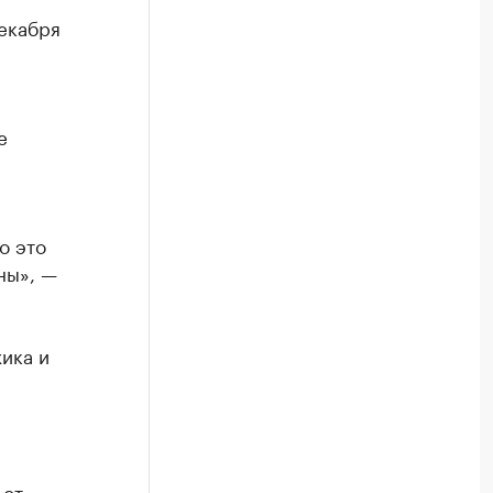
екабря
е
о это
аны», —
ика и
 от