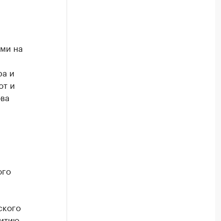
ми на
ра и
ют и
ва
ого
ского
витию