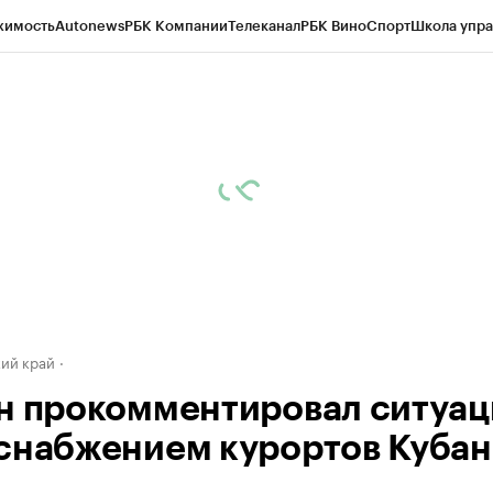
жимость
Autonews
РБК Компании
Телеканал
РБК Вино
Спорт
Школа упра
д
Стиль
Крипто
РБК Бизнес-среда
Дискуссионный клуб
Исследования
К
а контрагентов
Политика
Экономика
Бизнес
Технологии и медиа
Фина
ий край
н прокомментировал ситуац
снабжением курортов Куба