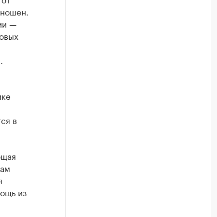
зношен.
ии —
новых
.
ике
ся в
ющая
нам
я
ощь из