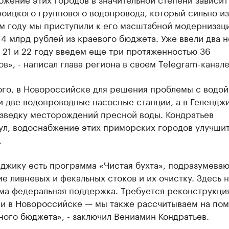
роицкого группового водопровода, который сильно и
м году мы приступили к его масштабной модернизац
4 млрд рублей из краевого бюджета. Уже ввели два 
в 21 и 22 году введем еще три протяженностью 36
в», - написал глава региона в своем Telegram-канале
ого, в Новороссийске для решения проблемы с водой
и две водопроводные насосные станции, а в Гелендж
азведку месторождений пресной воды. Кондратьев
ул, водоснабжение этих приморских городов улучшит
.
нджику есть программа «Чистая бухта», подразумева
е ливневых и фекальных стоков и их очистку. Здесь 
ма федеральная поддержка. Требуется реконструкци
 и в Новороссийске — мы также рассчитываем на пом
ого бюджета», - заключил Вениамин Кондратьев.