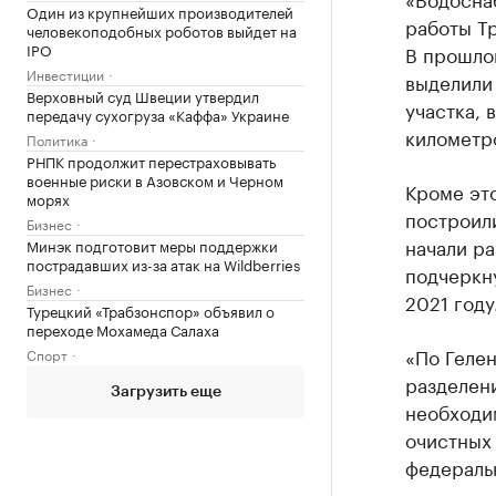
Один из крупнейших производителей
работы Т
человекоподобных роботов выйдет на
IPO
В прошло
Инвестиции
выделили 
Верховный суд Швеции утвердил
участка, 
передачу сухогруза «Каффа» Украине
километро
Политика
РНПК продолжит перестраховывать
военные риски в Азовском и Черном
Кроме эт
морях
построил
Бизнес
начали р
Минэк подготовит меры поддержки
пострадавших из-за атак на Wildberries
подчеркн
Бизнес
2021 году
Турецкий «Трабзонспор» объявил о
переходе Мохамеда Салаха
«По Геле
Спорт
разделени
Загрузить еще
необходи
очистных
федеральн