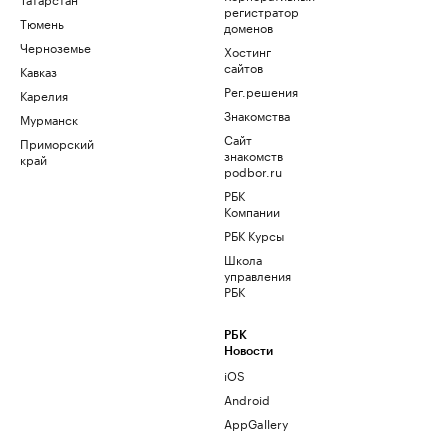
регистратор
Тюмень
доменов
Черноземье
Хостинг
сайтов
Кавказ
Рег.решения
Карелия
Знакомства
Мурманск
Сайт
Приморский
знакомств
край
podbor.ru
РБК
Компании
РБК Курсы
Школа
управления
РБК
РБК
Новости
iOS
Android
AppGallery