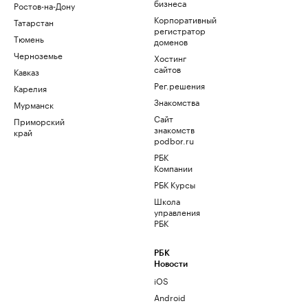
бизнеса
Ростов-на-Дону
Корпоративный
Татарстан
регистратор
Тюмень
доменов
Черноземье
Хостинг
сайтов
Кавказ
Рег.решения
Карелия
Знакомства
Мурманск
Сайт
Приморский
знакомств
край
podbor.ru
РБК
Компании
РБК Курсы
Школа
управления
РБК
РБК
Новости
iOS
Android